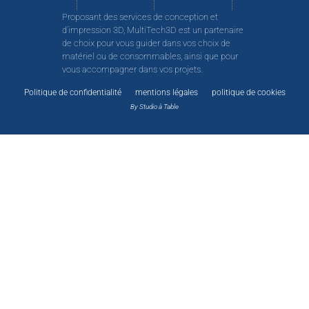
Proposant des services de conception et
d’impression 3D, MultiTech3D est un partenaire
de choix pour vous guider dans vos choix de
matériel ou de consommables, ainsi que pour
vous accompagner dans vos projets.
Politique de confidentialité
mentions légales
politique de cookies
By Studio à Table