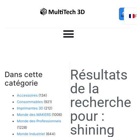
Mo
Contac
0,00
€
com
E
Résultats
Dans cette
catégorie
de la
Accessoires
(134)
recherche
Consommables
(921)
Imprimantes 3D
(212)
pour :
Monde des MAKERS
(1006)
Monde des Professionnels
shining
(1228)
Monde Industriel
(644)