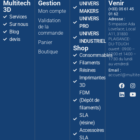
Multitech
Gestion
Venir
UNIVERS
3D
(+33) 05 61 45
Mon compte
MAKERS
01 62
Services
UNIVERS
Adresse :
Validation
Sur nous
5 impasse Ada
PRO
de la
Lovelace, Local
Blog
commande
UNIVERS
A11, 31830
devis
PLAISANCE-
INDUSTRIEL
Panier
DU-TOUCH
Shop
ouvert : 09:00 –
Boutique
12:00 et 14:00 –
Consommables
17:30 du lundi
Filaments
au vendredi
Résines
Email :
accueil@multit
Imprimantes
3D
FDM
(Dépôt de
filaments)
SLA
(résine)
Accessoires
SLA