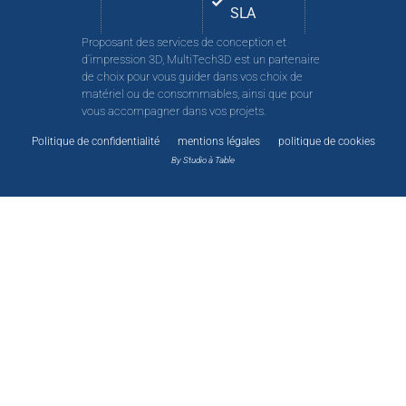
SLA
Proposant des services de conception et
d’impression 3D, MultiTech3D est un partenaire
de choix pour vous guider dans vos choix de
matériel ou de consommables, ainsi que pour
vous accompagner dans vos projets.
Politique de confidentialité
mentions légales
politique de cookies
By Studio à Table