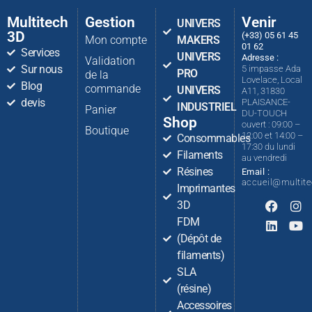
Multitech
Gestion
Venir
UNIVERS
3D
(+33) 05 61 45
Mon compte
MAKERS
01 62
Services
UNIVERS
Adresse :
Validation
Sur nous
5 impasse Ada
PRO
de la
Lovelace, Local
Blog
commande
UNIVERS
A11, 31830
devis
PLAISANCE-
INDUSTRIEL
Panier
DU-TOUCH
Shop
ouvert : 09:00 –
Boutique
12:00 et 14:00 –
Consommables
17:30 du lundi
Filaments
au vendredi
Résines
Email :
accueil@multit
Imprimantes
3D
FDM
(Dépôt de
filaments)
SLA
(résine)
Accessoires