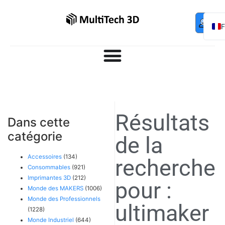
Mo
Contac
0,00
€
com
E
Résultats
Dans cette
catégorie
de la
Accessoires
(134)
recherche
Consommables
(921)
Imprimantes 3D
(212)
pour :
Monde des MAKERS
(1006)
Monde des Professionnels
ultimaker
(1228)
Monde Industriel
(644)