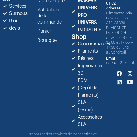
Mon compte
MAKERS
01 62
Services
UNIVERS
Adresse :
Validation
Sur nous
5 impasse Ada
PRO
de la
Lovelace, Local
Blog
commande
UNIVERS
A11, 31830
devis
PLAISANCE-
INDUSTRIEL
Panier
DU-TOUCH
Shop
ouvert : 09:00 –
Boutique
12:00 et 14:00 –
Consommables
17:30 du lundi
Filaments
au vendredi
Résines
Email :
accueil@multit
Imprimantes
3D
FDM
(Dépôt de
filaments)
SLA
(résine)
Accessoires
SLA
Proposant des services de conception et