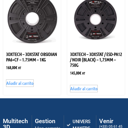
3DXTECH – 3DXSTAT OBSIDIAN
3DXTECH – 3DXSTAT / ESD-PA12
PA6+CF – 1.75MM – 1KG
/ NOIR (BLACK) – 1,75MM –
750G
168,00
€
HT
145,00
€
HT
Añadir al carrito
Añadir al carrito
Multitech
Gestion
Venir
UNIVERS
3D
(+33) 05 61 45