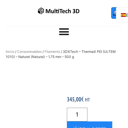
Mo
Contac
0,00
€
com
F
Inicio
/
Consommables
/
Filaments
/ 3DXTech – ThermaX PEI (ULTEM
1010) – Naturel (Natural) – 1.75 mm – 500 g
345,00
€
HT