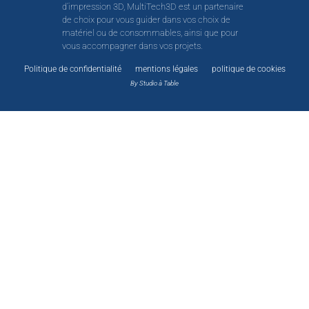
d’impression 3D, MultiTech3D est un partenaire
de choix pour vous guider dans vos choix de
matériel ou de consommables, ainsi que pour
vous accompagner dans vos projets.
Politique de confidentialité
mentions légales
politique de cookies
By Studio à Table