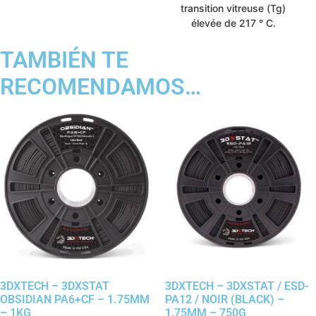
transition vitreuse (Tg)
élevée de 217 ° C.
TAMBIÉN TE
RECOMENDAMOS…
3DXTECH – 3DXSTAT
3DXTECH – 3DXSTAT / ESD-
OBSIDIAN PA6+CF – 1.75MM
PA12 / NOIR (BLACK) –
– 1KG
1,75MM – 750G