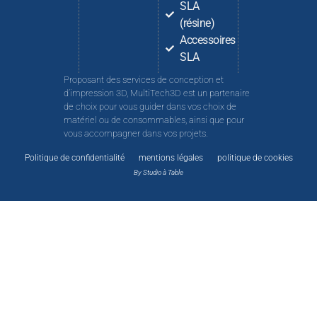
SLA
(résine)
Accessoires
SLA
Proposant des services de conception et
d’impression 3D, MultiTech3D est un partenaire
de choix pour vous guider dans vos choix de
matériel ou de consommables, ainsi que pour
vous accompagner dans vos projets.
Politique de confidentialité
mentions légales
politique de cookies
By Studio à Table