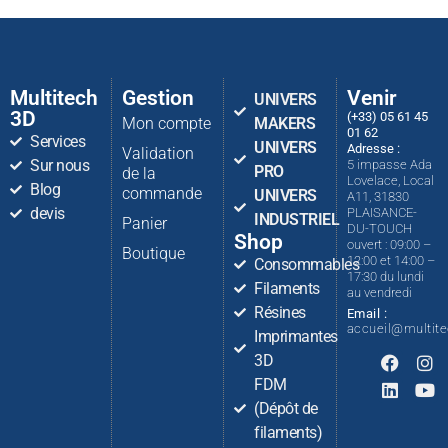
Multitech
Gestion
Venir
UNIVERS
3D
(+33) 05 61 45
Mon compte
MAKERS
01 62
Services
UNIVERS
Adresse :
Validation
Sur nous
5 impasse Ada
PRO
de la
Lovelace, Local
Blog
commande
UNIVERS
A11, 31830
devis
PLAISANCE-
INDUSTRIEL
Panier
DU-TOUCH
Shop
ouvert : 09:00 –
Boutique
12:00 et 14:00 –
Consommables
17:30 du lundi
Filaments
au vendredi
Résines
Email :
accueil@multit
Imprimantes
3D
FDM
(Dépôt de
filaments)