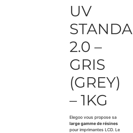
UV
STAND
2.0 –
GRIS
(GREY)
– 1KG
Elegoo vous propose sa
large gamme de résines
pour imprimantes LCD. Le