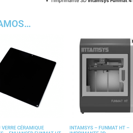
l’imprimante 3D
Intamsys Funmat 4
DAMOS…
 VERRE CÉRAMIQUE
INTAMSYS – FUNMAT HT –