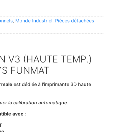
onnels
,
Monde Industriel
,
Pièces détachées
N V3 (HAUTE TEMP.)
YS FUNMAT
rmale
est dédiée à l’imprimante 3D haute
uer la calibration automatique.
ible avec :
T