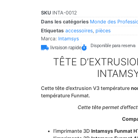
SKU
INTA-0012
Dans les catégories
Monde des Professi
Etiquetas
accessoires
,
pièces
Marca:
Intamsys
Disponible para reserva
livraison rapide
TÊTE D’EXTRUSIO
INTAMS
Cette tête d’extrusion V3 température
no
température Funmat.
Cette tête permet d’effect
Compat
l’imprimante 3D
Intamsys Funmat H