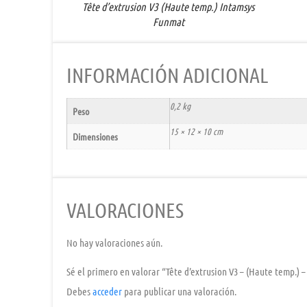
Tête d’extrusion V3 (Haute temp.) Intamsys
Funmat
INFORMACIÓN ADICIONAL
0,2 kg
Peso
15 × 12 × 10 cm
Dimensiones
VALORACIONES
No hay valoraciones aún.
Sé el primero en valorar “Tête d’extrusion V3 – (Haute temp.) 
Debes
acceder
para publicar una valoración.