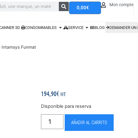
Mon compte
0,00
€
CANNER 3D
CONSOMMABLES
SERVICE
BLOG
DEMANDER UN 
 – Intamsys Funmat
194,90
€
HT
Disponible para reserva
AÑADIR AL CARRITO