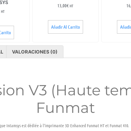
SYS
13,00
€
16
HT
HT
Añadir Al Carrito
Añadir
Carrito
AL
VALORACIONES (0)
sion V3 (Haute te
Funmat
que Intamsys est dédiée à l’imprimante 3D Enhanced Funmat HT et Funmat 410.