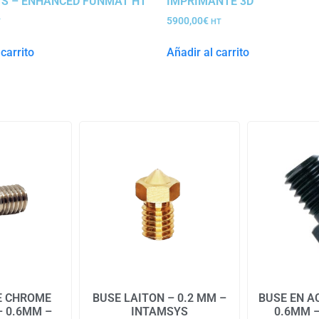
S – ENHANCED FUNMAT HT
IMPRIMANTE 3D
5900,00
€
T
HT
carrito
Añadir al carrito
E CHROME
BUSE LAITON – 0.2 MM –
BUSE EN A
– 0.6MM –
INTAMSYS
0.6MM 