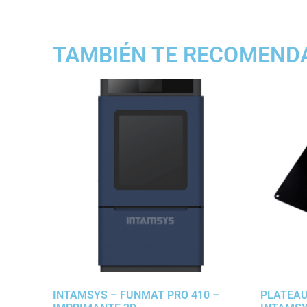
TAMBIÉN TE RECOMEN
INTAMSYS – FUNMAT PRO 410 –
PLATEAU