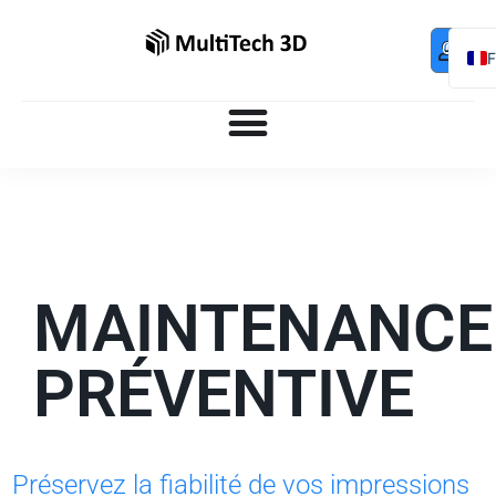
Mo
Contac
0,00
€
com
E
MAINTENANCE
PRÉVENTIVE
Préservez la fiabilité de vos impressions