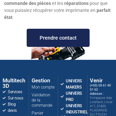
commande des pièces
et les
réparations
pour que
vous puissiez récupérer votre imprimante en
parfait
état
.
Prendre contact
Multitech
Gestion
Venir
UNIVERS
3D
(+33) 05 61 45
Mon compte
MAKERS
01 62
Services
UNIVERS
Adresse :
Validation
Sur nous
5 impasse Ada
PRO
de la
Lovelace, Local
Blog
commande
UNIVERS
A11, 31830
devis
PLAISANCE-
INDUSTRIEL
Panier
DU-TOUCH