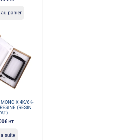
 au panier
 MONO X 4K/6K-
RÉSINE (RESIN
VAT)
00
€
HT
la suite