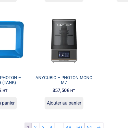
 PHOTON –
ANYCUBIC – PHOTON MONO
 (TANK)
M7
€
357,50
€
HT
HT
u panier
Ajouter au panier
1
2
3
4
…
49
50
51
→