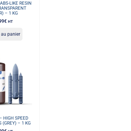
ABS-LIKE RESIN
TRANSPARENT
R) – 1 KG
99
€
HT
 au panier
– HIGH SPEED
S (GREY) – 1 KG