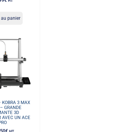
99
€
HT
 au panier
– KOBRA 3 MAX
– GRANDE
MANTE 3D
R AVEC UN ACE
PRO
,50
€
HT