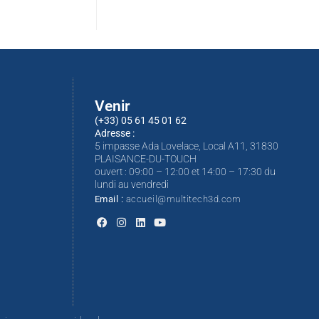
Venir
(+33) 05 61 45 01 62
Adresse :
5 impasse Ada Lovelace, Local A11, 31830
PLAISANCE-DU-TOUCH
ouvert : 09:00 – 12:00 et 14:00 – 17:30 du
lundi au vendredi
Email :
accueil@multitech3d.com