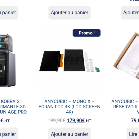
u panier
Ajouter au panier
Ajouter
Promo !
 KOBRA S1
ANYCUBIC – MONO X –
ANYCUBIC –
RIMANTE 3D
ECRAN LCD 4K (LCD SCREEN
RÉSERVOIR 
UN ACE PRO
4K)
7
€
199,90
€
179,90
€
79,
HT
HT
u panier
Ajouter au panier
Lire 