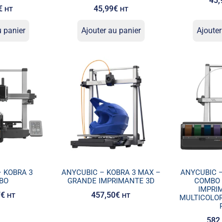
45,
€
45,99
€
HT
HT
u panier
Ajouter au panier
Ajouter
 KOBRA 3
ANYCUBIC – KOBRA 3 MAX –
ANYCUBIC 
BO
GRANDE IMPRIMANTE 3D
COMBO 
IMPRI
7
€
457,50
€
HT
HT
MULTICOLO
582