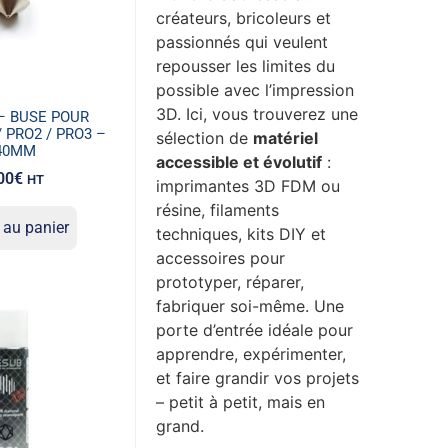
créateurs, bricoleurs et
passionnés qui veulent
repousser les limites du
possible avec l’impression
3D. Ici, vous trouverez une
– BUSE POUR
/ PRO2 / PRO3 –
sélection de
matériel
40MM
accessible et évolutif
:
00
€
HT
imprimantes 3D FDM ou
résine, filaments
 au panier
techniques, kits DIY et
accessoires pour
prototyper, réparer,
fabriquer soi-même. Une
porte d’entrée idéale pour
apprendre, expérimenter,
et faire grandir vos projets
– petit à petit, mais en
grand.