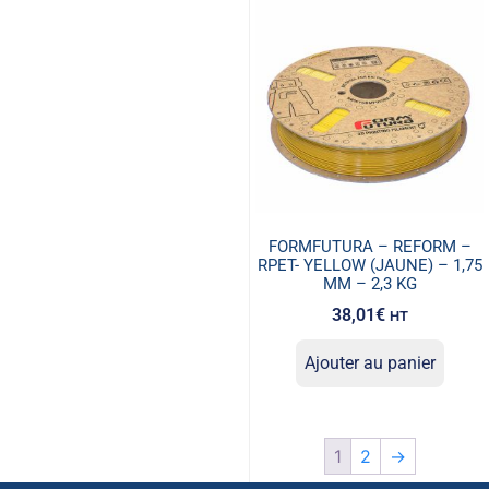
FORMFUTURA – REFORM –
RPET- YELLOW (JAUNE) – 1,75
MM – 2,3 KG
38,01
€
HT
Ajouter au panier
1
2
→