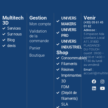
Multitech
Gestion
Venir
UNIVERS
3D
(+33) 05 61 45
Mon compte
MAKERS
01 62
Services
UNIVERS
Adresse :
Validation
Sur nous
5 impasse Ada
PRO
de la
Lovelace, Local
Blog
commande
UNIVERS
A11, 31830
devis
PLAISANCE-
INDUSTRIEL
Panier
DU-TOUCH
Shop
ouvert : 09:00 –
Boutique
12:00 et 14:00 –
Consommables
17:30 du lundi
Filaments
au vendredi
Résines
Email :
accueil@multit
Imprimantes
3D
FDM
(Dépôt de
filaments)
SLA