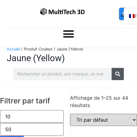
Mo
Contac
0,00
€
com
E
Accueil
/ Produit Couleur / Jaune (Yellow)
Jaune (Yellow)
Affichage de 1–25 sur 44
Filtrer par tarif
résultats