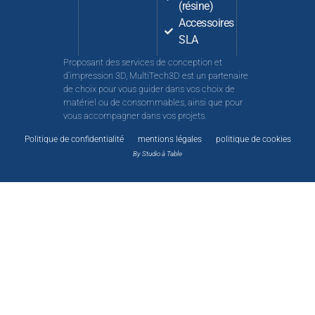
(résine)
Accessoires
SLA
Proposant des services de conception et
d’impression 3D, MultiTech3D est un partenaire
de choix pour vous guider dans vos choix de
matériel ou de consommables, ainsi que pour
vous accompagner dans vos projets.
Politique de confidentialité
mentions légales
politique de cookies
By Studio à Table