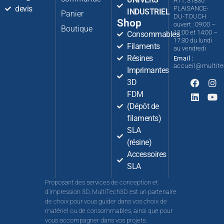
A11, 31830
devis
PLAISANCE-
INDUSTRIEL
Panier
DU-TOUCH
Shop
ouvert : 09:00 –
Boutique
12:00 et 14:00 –
Consommables
17:30 du lundi
Filaments
au vendredi
Résines
Email :
accueil@multit
Imprimantes
3D
FDM
(Dépôt de
filaments)
SLA
(résine)
Accessoires
SLA
Proposant des services de conception et
d’impression 3D, MultiTech3D est un partenaire
de choix pour vous guider dans vos choix de
matériel ou de consommables, ainsi que pour
vous accompagner dans vos projets.