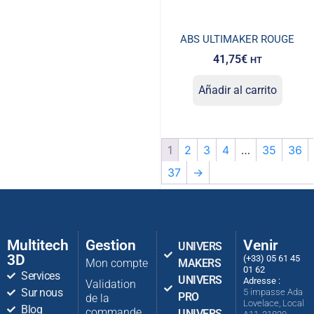
ABS ULTIMAKER ROUGE
41,75
€
HT
Añadir al carrito
1
2
3
4
…
35
36
37
→
Multitech
Gestion
Venir
UNIVERS
3D
(+33) 05 61 45
Mon compte
MAKERS
01 62
Services
UNIVERS
Adresse :
Validation
Sur nous
5 impasse Ada
PRO
de la
Lovelace, Local
Blog
commande
UNIVERS