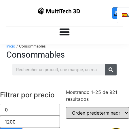
Mo
Contac
0,00
€
com
F
Inicio
/ Consommables
Consommables
Mostrando 1–25 de 921
Filtrar por precio
resultados