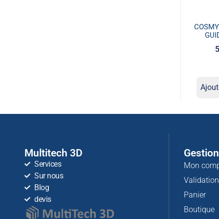
COSMY
GUI
5
Ajout
Multitech 3D
Gestio
Services
Mon comp
Sur nous
Validatio
Blog
Panier
devis
Boutique