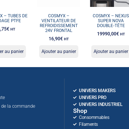
X – TUBES DE
COSMYX –
COSMYX – NEXU
DAGE PTFE
VENTILATEUR DE
SUPER NOVA
REFROIDISSEMENT
DOUBLE‑TÊTE
,75
€
HT
24V FRONTAL
19990,00
€
HT
16,90
€
HT
er au panier
Ajouter au panier
Ajouter au panier
n
UNIVERS MAKERS
te
UNIVERS PRO
UNIVERS INDUSTRIEL
n de la commande
Shop
Consommables
Filaments