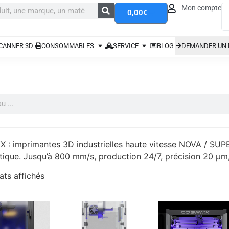
Mon compte
0,00
€
CANNER 3D
CONSOMMABLES
SERVICE
BLOG
DEMANDER UN 
: imprimantes 3D industrielles haute vitesse NOVA / SUP
ique. Jusqu’à 800 mm/s, production 24/7, précision 20 µm, 
ats affichés