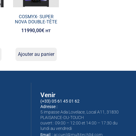
S
COSMYX- SUPER
NOVA DOUBLE-TÊTE
11990,00
€
HT
Ajouter au panier
Venir
(+33) 05 61 45 01 62
Adresse :
5 impasse Ada Lovelace, Local A11, 31830
PLAISANCE-DU-TOUCH
ouvert : 09:00 – 12:00 et 14:00 – 17:30 du
lundi au vendredi
Email :
accueil@multitech3d.com