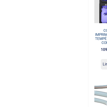
C
IMPRI
TEMPÉ
CO
109
Li