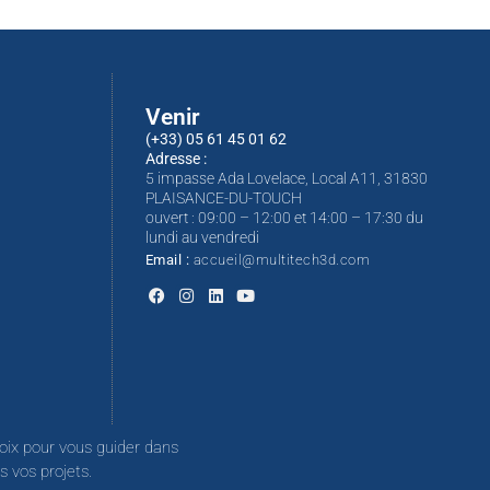
Venir
(+33) 05 61 45 01 62
Adresse :
5 impasse Ada Lovelace, Local A11, 31830
PLAISANCE-DU-TOUCH
ouvert : 09:00 – 12:00 et 14:00 – 17:30 du
lundi au vendredi
Email :
accueil@multitech3d.com
oix pour vous guider dans
 vos projets.