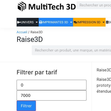
UNIVERS
IMPRIMANTES 3D
IMPRESSION 3D
S
Accueil
/ Raise3D
Raise3D
Raise3D
Filtrer par tarif
Raise3D
prototy
étendue
Filtrer