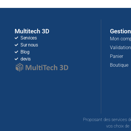
Multitech 3D
Gestio
Services
Mon comp
Sur nous
Validatio
Blog
Panier
devis
Boutique
Proposant des services d
vos choix de