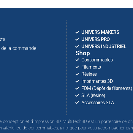
n
UNIVERS MAKERS
te
UNIVERS PRO
UNIVERS INDUSTRIEL
n de la commande
Shop
Consommables
Filaments
Résines
Imprimantes 3D
FDM (Dépôt de filaments)
SLA (résine)
Accessoires SLA
e conception et d’impression 3D, MultiTech3D est un partenaire de ch
 matériel ou de consommables, ainsi que pour vous accompagner dans