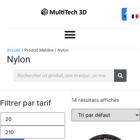
Mo
Contac
0,00
€
com
E
Accueil
/ Produit Matière / Nylon
Nylon
14 résultats affichés
Filtrer par tarif