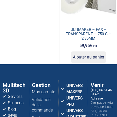
ULTIMAKER – PAX –
TRANSPARENT – 750 G –
2,85MM
59,95
€
HT
Ajouter au panier
Multitech
Gestion
Venir
UNIVERS
3D
(+33) 05 61 45
Mon compte
MAKERS
01 62
Services
UNIVERS
Adresse :
Validation
Sur nous
5 impasse Ada
PRO
de la
Lovelace, Local
Blog
commande
UNIVERS
A11, 31830
devis
PLAISANCE-
INDUSTRIEL