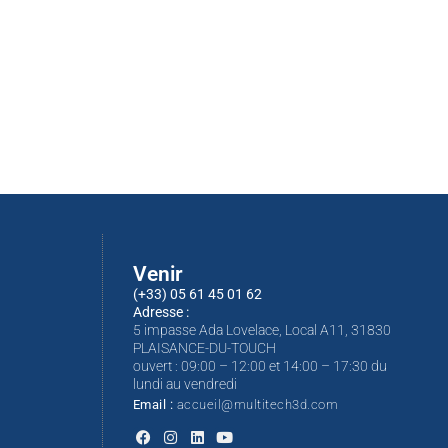
Venir
(+33) 05 61 45 01 62
Adresse :
5 impasse Ada Lovelace, Local A11, 31830
PLAISANCE-DU-TOUCH
ouvert : 09:00 – 12:00 et 14:00 – 17:30 du
lundi au vendredi
Email :
accueil@multitech3d.com