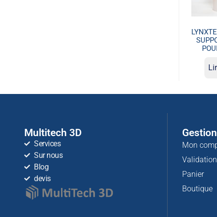
LYNXTE
SUPP
POU
Li
Multitech 3D
Gestio
Services
Mon comp
Sur nous
Validatio
Blog
Panier
devis
Boutique