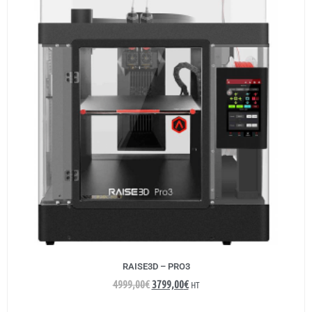
RAISE3D – PRO3
4999,00
€
3799,00
€
HT