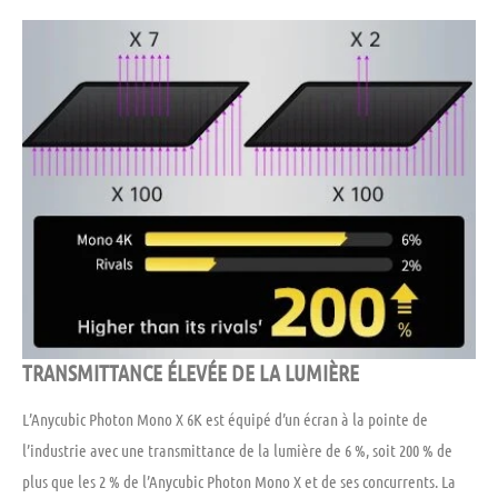
TRANSMITTANCE ÉLEVÉE DE LA LUMIÈRE
L’Anycubic Photon Mono X 6K est équipé d’un écran à la pointe de
l’industrie avec une transmittance de la lumière de 6 %, soit 200 % de
plus que les 2 % de l’Anycubic Photon Mono X et de ses concurrents. La