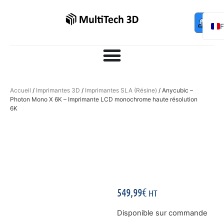
Mo
Contac
0,00
€
com
E
Accueil
/
Imprimantes 3D
/
Imprimantes SLA (Résine)
/ Anycubic –
Photon Mono X 6K – Imprimante LCD monochrome haute résolution
6K
549,99
€
HT
Disponible sur commande