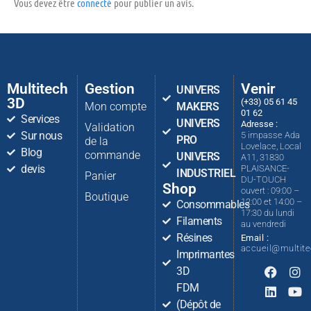
Vous devez être
connecté
pour publier un avis.
Multitech
Gestion
Venir
UNIVERS
3D
(+33) 05 61 45
Mon compte
MAKERS
01 62
Services
UNIVERS
Adresse :
Validation
Sur nous
5 impasse Ada
PRO
de la
Lovelace, Local
Blog
commande
UNIVERS
A11, 31830
devis
PLAISANCE-
INDUSTRIEL
Panier
DU-TOUCH
Shop
ouvert : 09:00 –
Boutique
12:00 et 14:00 –
Consommables
17:30 du lundi
Filaments
au vendredi
Résines
Email :
accueil@multit
Imprimantes
3D
FDM
(Dépôt de