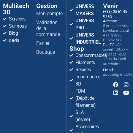
Multitech
Gestion
Venir
UNIVERS
3D
(+33) 05 61 45
Mon compte
MAKERS
01 62
Services
UNIVERS
Adresse :
Validation
Sur nous
5 impasse Ada
PRO
de la
Lovelace, Local
Blog
commande
UNIVERS
A11, 31830
devis
PLAISANCE-
INDUSTRIEL
Panier
DU-TOUCH
Shop
ouvert : 09:00 –
Boutique
12:00 et 14:00 –
Consommables
17:30 du lundi
Filaments
au vendredi
Résines
Email :
accueil@multit
Imprimantes
3D
FDM
(Dépôt de
filaments)
SLA
(résine)
Accessoires