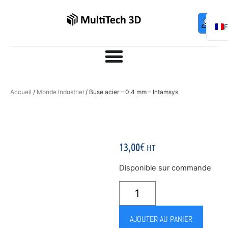
Mo
Contac
0,00
€
com
E
Accueil
/
Monde Industriel
/ Buse acier – 0.4 mm – Intamsys
13,00
€
HT
Disponible sur commande
AJOUTER AU PANIER