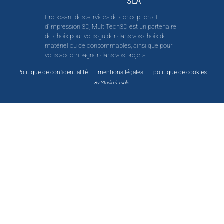
SLA
Proposant des services de conception et
d’impression 3D, MultiTech3D est un partenaire
de choix pour vous guider dans vos choix de
matériel ou de consommables, ainsi que pour
vous accompagner dans vos projets.
Politique de confidentialité
mentions légales
politique de cookies
By Studio à Table