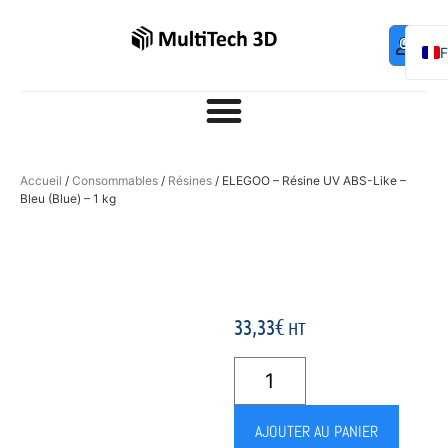
Mo
Contac
0,00
€
com
E
Accueil
/
Consommables
/
Résines
/ ELEGOO – Résine UV ABS-Like –
Bleu (Blue) – 1 kg
33,33
€
HT
AJOUTER AU PANIER