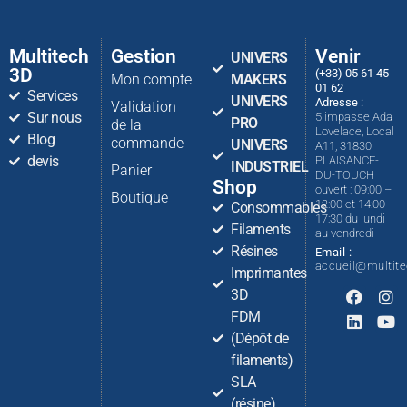
Multitech
Gestion
Venir
UNIVERS
3D
(+33) 05 61 45
Mon compte
MAKERS
01 62
Services
UNIVERS
Adresse :
Validation
Sur nous
5 impasse Ada
PRO
de la
Lovelace, Local
Blog
commande
UNIVERS
A11, 31830
devis
PLAISANCE-
INDUSTRIEL
Panier
DU-TOUCH
Shop
ouvert : 09:00 –
Boutique
12:00 et 14:00 –
Consommables
17:30 du lundi
Filaments
au vendredi
Résines
Email :
accueil@multit
Imprimantes
3D
FDM
(Dépôt de
filaments)
SLA
(résine)