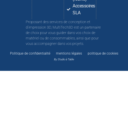
Accessoires
SLA
Proposant des services de conception et
d’impression 3D, MultiTech3D est un partenaire
de choix pour vous guider dans vos choix de
matériel ou de consommables, ainsi que pour
vous accompagner dans vos projets.
Politique de confidentialité
mentions légales
politique de cookies
By Studio à Table