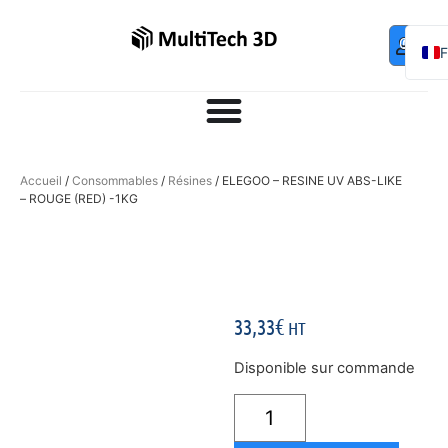
Mo
Contac
0,00
€
com
E
Accueil
/
Consommables
/
Résines
/ ELEGOO – RESINE UV ABS-LIKE
– ROUGE (RED) -1KG
33,33
€
HT
Disponible sur commande