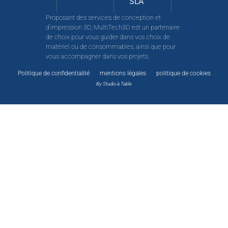
SLA
Proposant des services de conception et
d’impression 3D, MultiTech3D est un partenaire
de choix pour vous guider dans vos choix de
matériel ou de consommables, ainsi que pour
vous accompagner dans vos projets.
Politique de confidentialité
mentions légales
politique de cookies
By Studio à Table