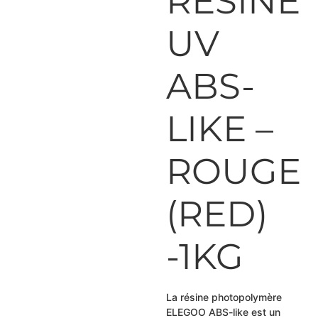
RESINE
UV
ABS-
LIKE –
ROUGE
(RED)
-1KG
La résine photopolymère
ELEGOO ABS-like est un