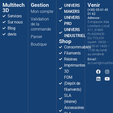
Multitech
Gestion
Venir
UNIVERS
3D
(+33) 05 61 45
Mon compte
MAKERS
01 62
Services
UNIVERS
Adresse :
Validation
Sur nous
5 impasse Ada
PRO
de la
Lovelace, Local
Blog
commande
UNIVERS
A11, 31830
devis
PLAISANCE-
INDUSTRIEL
Panier
DU-TOUCH
Shop
ouvert : 09:00 –
Boutique
12:00 et 14:00 –
Consommables
17:30 du lundi
Filaments
au vendredi
Résines
Email :
accueil@multit
Imprimantes
3D
FDM
(Dépôt de
filaments)
SLA
(résine)
Accessoires