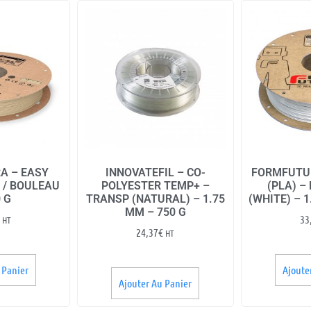
A – EASY
INNOVATEFIL – CO-
FORMFUTU
 / BOULEAU
POLYESTER TEMP+ –
(PLA) –
0 G
TRANSP (NATURAL) – 1.75
(WHITE) – 1
MM – 750 G
33
HT
24,37
€
HT
 Panier
Ajoute
Ajouter Au Panier