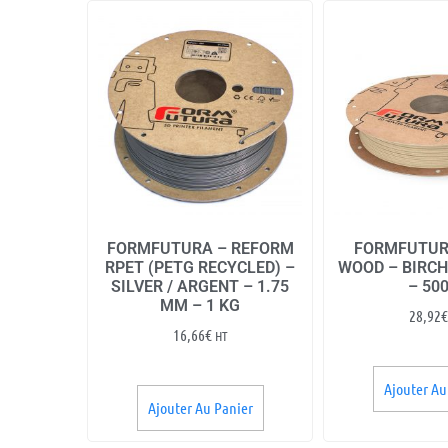
FORMFUTURA – REFORM
FORMFUTUR
RPET (PETG RECYCLED) –
WOOD – BIRCH
SILVER / ARGENT – 1.75
– 50
MM – 1 KG
28,92
€
16,66
€
HT
Ajouter Au
Ajouter Au Panier