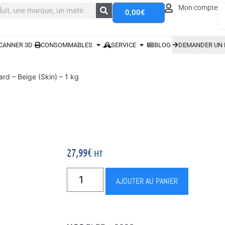
Mon compte
0,00
€
CANNER 3D
CONSOMMABLES
SERVICE
BLOG
DEMANDER UN 
d – Beige (Skin) – 1 kg
27,99
€
HT
AJOUTER AU PANIER