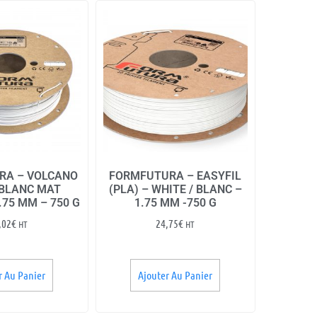
RA – VOLCANO
FORMFUTURA – EASYFIL
 BLANC MAT
(PLA) – WHITE / BLANC –
.75 MM – 750 G
1.75 MM -750 G
,02
€
24,75
€
HT
HT
r Au Panier
Ajouter Au Panier