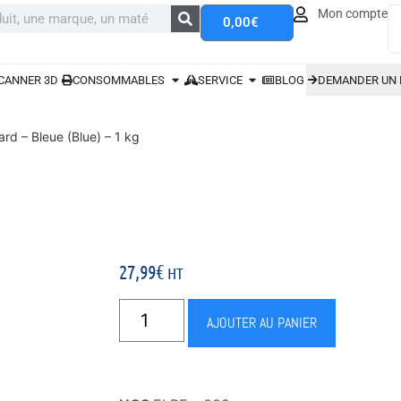
Mon compte
0,00
€
CANNER 3D
CONSOMMABLES
SERVICE
BLOG
DEMANDER UN 
d – Bleue (Blue) – 1 kg
27,99
€
HT
AJOUTER AU PANIER