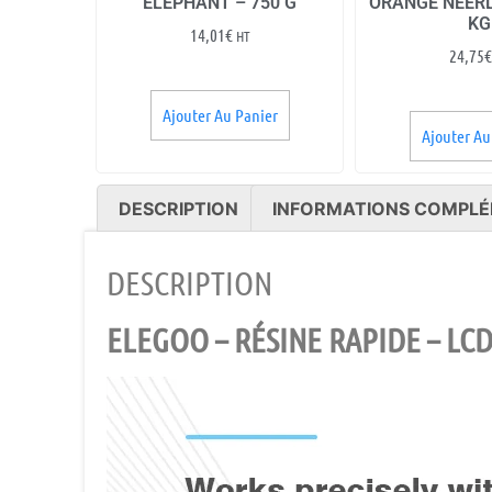
ÉLÉPHANT – 750 G
ORANGE NÉERL
KG
14,01
€
HT
24,75
€
Ajouter Au Panier
Ajouter Au
DESCRIPTION
INFORMATIONS COMPLÉ
DESCRIPTION
ELEGOO – RÉSINE RAPIDE – LCD 