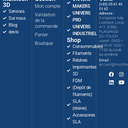
3D
(+33) 05 61 45
Mon compte
MAKERS
01 62
Services
UNIVERS
Adresse :
Validation
Sur nous
5 impasse Ada
PRO
de la
Lovelace, Local
Blog
commande
UNIVERS
A11, 31830
devis
PLAISANCE-
INDUSTRIEL
Panier
DU-TOUCH
Shop
ouvert : 09:00 –
Boutique
12:00 et 14:00 –
Consommables
17:30 du lundi
Filaments
au vendredi
Résines
Email :
accueil@multit
Imprimantes
3D
FDM
(Dépôt de
filaments)
SLA
(résine)
Accessoires
SLA