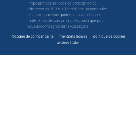
Proposant des services de conception et
d’impression 3D, MultiTech3D est un partenaire
de choix pour vous guider dans vos choix de
matériel ou de consommables, ainsi que pour
vous accompagner dans vos projets.
Politique de confidentialité
mentions légales
politique de cookies
By Studio à Table