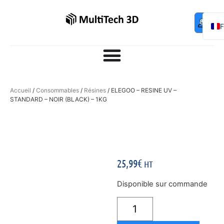
Mo
Contac
0,00
€
com
E
Accueil
/
Consommables
/
Résines
/ ELEGOO – RESINE UV –
STANDARD – NOIR (BLACK) – 1KG
25,99
€
HT
Disponible sur commande