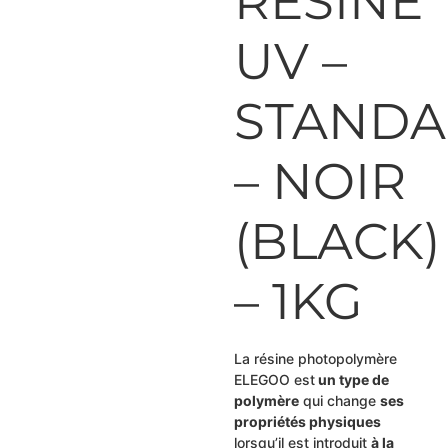
RESINE
UV –
STAND
– NOIR
(BLACK)
– 1KG
La résine photopolymère
ELEGOO est
un type de
polymère
qui change
ses
propriétés physiques
lorsqu’il est introduit
à la