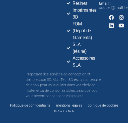
Résines
Email :
accueil@multit
Imprimantes
3D
FDM
(Dépôt de
filaments)
SLA
(résine)
Accessoires
SLA
Proposant des services de conception et
d’impression 3D, MultiTech3D est un partenaire
de choix pour vous guider dans vos choix de
matériel ou de consommables, ainsi que pour
vous accompagner dans vos projets.
Politique de confidentialité
mentions légales
politique de cookies
By Studio à Table