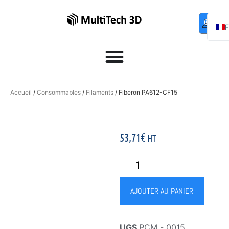
Mo
Contac
0,00
€
com
E
Accueil
/
Consommables
/
Filaments
/ Fiberon PA612-CF15
53,71
€
HT
AJOUTER AU PANIER
UGS
PCM - 0015