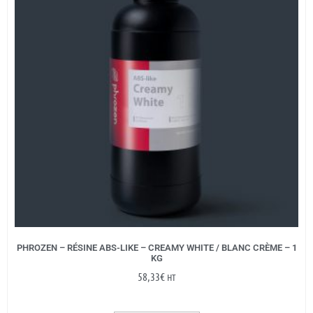
PHROZEN – RÉSINE ABS-LIKE – CREAMY WHITE / BLANC CRÈME – 1
KG
58,33
€
HT