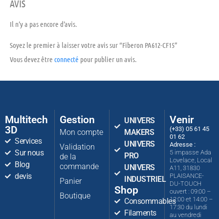
AVIS
Il n’y a pas encore d’avis.
Soyez le premier à laisser votre avis sur “Fiberon PA612-CF15”
Vous devez être
connecté
pour publier un avis.
Multitech
Gestion
Venir
UNIVERS
3D
(+33) 05 61 45
Mon compte
MAKERS
01 62
Services
UNIVERS
Adresse :
Validation
Sur nous
5 impasse Ada
PRO
de la
Lovelace, Local
Blog
commande
UNIVERS
A11, 31830
devis
PLAISANCE-
INDUSTRIEL
Panier
DU-TOUCH
Shop
ouvert : 09:00 –
Boutique
12:00 et 14:00 –
Consommables
17:30 du lundi
Filaments
au vendredi