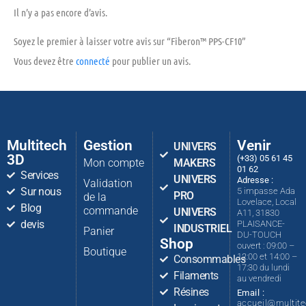
Il n’y a pas encore d’avis.
Soyez le premier à laisser votre avis sur “Fiberon™ PPS-CF10”
Vous devez être
connecté
pour publier un avis.
Multitech
Gestion
Venir
UNIVERS
3D
(+33) 05 61 45
Mon compte
MAKERS
01 62
Services
UNIVERS
Adresse :
Validation
Sur nous
5 impasse Ada
PRO
de la
Lovelace, Local
Blog
commande
UNIVERS
A11, 31830
devis
PLAISANCE-
INDUSTRIEL
Panier
DU-TOUCH
Shop
ouvert : 09:00 –
Boutique
12:00 et 14:00 –
Consommables
17:30 du lundi
Filaments
au vendredi
Résines
Email :
accueil@multit