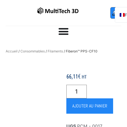
Mo
Contac
0,00
€
com
E
Accueil
/
Consommables
/
Filaments
/ Fiberon™ PPS-CF10
66,11
€
HT
AJOUTER AU PANIER
UGS
PCM - 0017