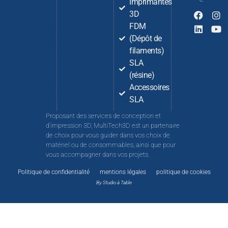
Imprimantes
3D
FDM
(Dépôt de
filaments)
SLA
(résine)
Accessoires
SLA
Proposant des services de conception et
d’impression 3D, MultiTech3D est un partenaire
de choix pour vous guider dans vos choix de
matériel ou de consommables, ainsi que pour
vous accompagner dans vos projets.
Politique de confidentialité
mentions légales
politique de cookies
By Studio à Table