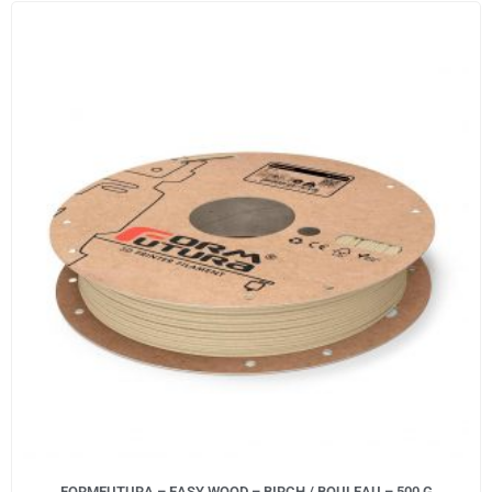
FORMFUTURA – EASY WOOD – BIRCH / BOULEAU – 500 G