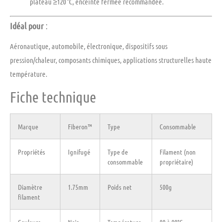
plateau ≥120 °C, enceinte fermée recommandée.
Idéal pour
:
Aéronautique, automobile, électronique, dispositifs sous
pression/chaleur, composants chimiques, applications structurelles haute
température.
Fiche technique
Marque
Fiberon™
Type
Consommable
Propriétés
Ignifugé
Type de
Filament (non
consommable
propriétaire)
Diamètre
1.75mm
Poids net
500g
filament