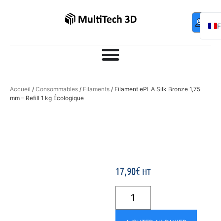
Mo
Contac
0,00
€
com
E
Accueil
/
Consommables
/
Filaments
/ Filament ePLA Silk Bronze 1,75
mm – Refill 1 kg Écologique
17,90
€
HT