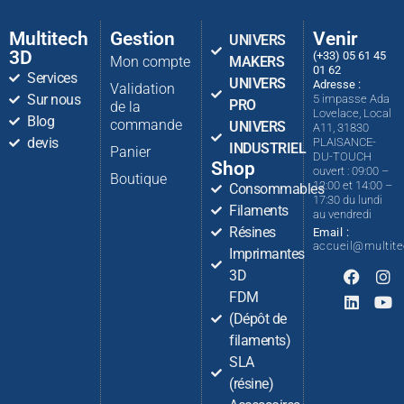
Multitech
Gestion
Venir
UNIVERS
3D
(+33) 05 61 45
Mon compte
MAKERS
01 62
Services
UNIVERS
Adresse :
Validation
Sur nous
5 impasse Ada
PRO
de la
Lovelace, Local
Blog
commande
UNIVERS
A11, 31830
devis
PLAISANCE-
INDUSTRIEL
Panier
DU-TOUCH
Shop
ouvert : 09:00 –
Boutique
12:00 et 14:00 –
Consommables
17:30 du lundi
Filaments
au vendredi
Résines
Email :
accueil@multit
Imprimantes
3D
FDM
(Dépôt de
filaments)
SLA
(résine)