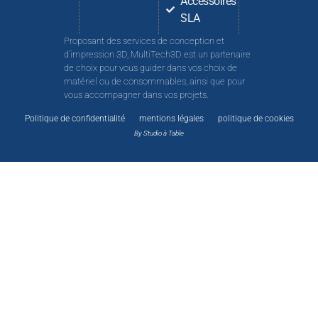
Accessoires
SLA
Proposant des services de conception et
d’impression 3D, MultiTech3D est un partenaire
de choix pour vous guider dans vos choix de
matériel ou de consommables, ainsi que pour
vous accompagner dans vos projets.
Politique de confidentialité
mentions légales
politique de cookies
By Studio à Table