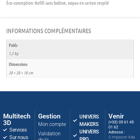
Éco‑conception:
Refill sans bobine, noyau en carton recyclé
INFORMATIONS COMPLÉMENTAIRES
Poids
1,2 kg
Dimensions
30 × 20 × 10 cm
Multitech
Gestion
Venir
UNIVERS
3D
(+33) 05 61 45
Mon compte
MAKERS
01 62
Services
UNIVERS
Adresse :
Validation
Sur nous
5 impasse Ada
PRO
de la