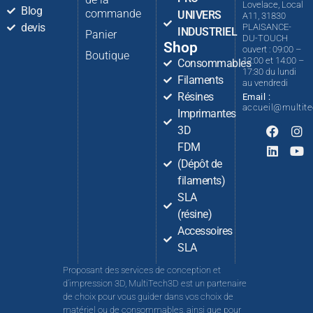
Lovelace, Local
Blog
commande
UNIVERS
A11, 31830
devis
PLAISANCE-
INDUSTRIEL
Panier
DU-TOUCH
Shop
ouvert : 09:00 –
Boutique
12:00 et 14:00 –
Consommables
17:30 du lundi
Filaments
au vendredi
Résines
Email :
accueil@multit
Imprimantes
3D
FDM
(Dépôt de
filaments)
SLA
(résine)
Accessoires
SLA
Proposant des services de conception et
d’impression 3D, MultiTech3D est un partenaire
de choix pour vous guider dans vos choix de
matériel ou de consommables, ainsi que pour