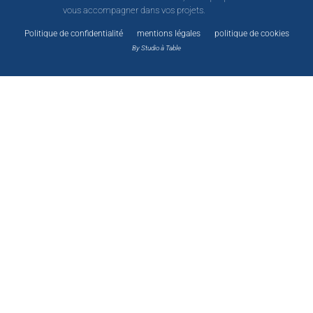
vous accompagner dans vos projets.
Politique de confidentialité
mentions légales
politique de cookies
By Studio à Table