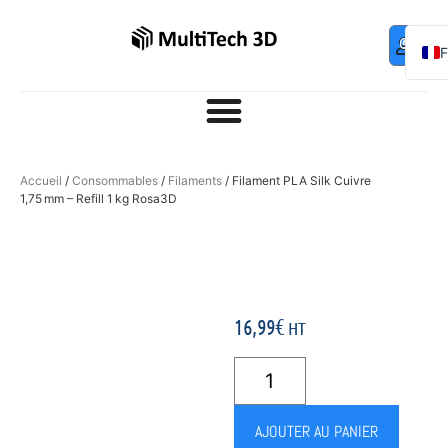
Mo
Contac
0,00
€
com
E
Accueil
/
Consommables
/
Filaments
/ Filament PLA Silk Cuivre
1,75 mm – Refill 1 kg Rosa3D
16,99
€
HT
AJOUTER AU PANIER