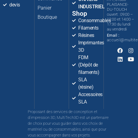
devis
PLAISANCE-
INDUSTRIEL
Panier
DU-TOUCH
Shop
ouvert : 09:00 –
Boutique
12:00 et 14:00 –
Consommables
17:30 du lundi
Filaments
au vendredi
Résines
Email :
accueil@multit
Imprimantes
3D
FDM
(Dépôt de
filaments)
SLA
(résine)
Accessoires
SLA
Proposant des services de conception et
d’impression 3D, MultiTech3D est un partenaire
de choix pour vous guider dans vos choix de
matériel ou de consommables, ainsi que pour
vous accompagner dans vos projets.