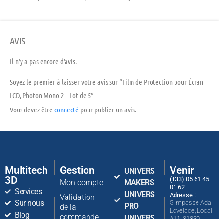
AVIS
Il n’y a pas encore d’avis.
Soyez le premier à laisser votre avis sur “Film de Protection pour Écran
LCD, Photon Mono 2 – Lot de 5”
Vous devez être
connecté
pour publier un avis.
Multitech
Gestion
Venir
UNIVERS
3D
(+33) 05 61 45
Mon compte
MAKERS
01 62
Services
UNIVERS
Adresse :
Validation
Sur nous
5 impasse Ada
PRO
de la
Lovelace, Local
Blog
commande
UNIVERS
A11, 31830