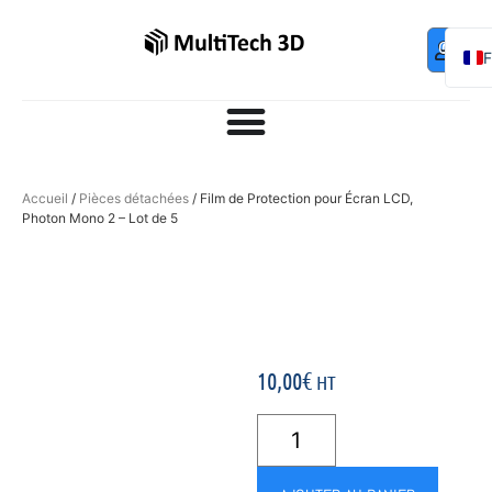
Mo
Contac
0,00
€
com
E
Accueil
/
Pièces détachées
/ Film de Protection pour Écran LCD,
Photon Mono 2 – Lot de 5
10,00
€
HT