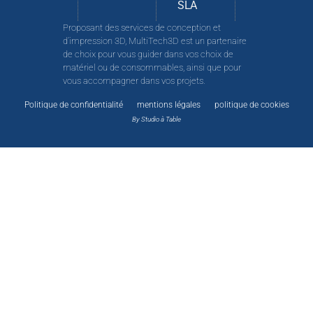
SLA
Proposant des services de conception et
d’impression 3D, MultiTech3D est un partenaire
de choix pour vous guider dans vos choix de
matériel ou de consommables, ainsi que pour
vous accompagner dans vos projets.
Politique de confidentialité
mentions légales
politique de cookies
By Studio à Table