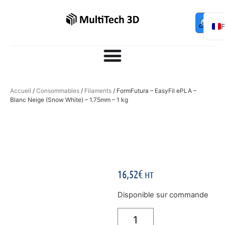
Mo
Contac
0,00
€
com
E
Accueil
/
Consommables
/
Filaments
/ FormFutura – EasyFil ePLA –
Blanc Neige (Snow White) – 1.75mm – 1 kg
16,52
€
HT
Disponible sur commande