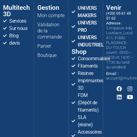
Multitech
Gestion
Venir
UNIVERS
3D
(+33) 05 61 45
Mon compte
MAKERS
01 62
Services
UNIVERS
Adresse :
Validation
Sur nous
5 impasse Ada
PRO
de la
Lovelace, Local
Blog
commande
UNIVERS
A11, 31830
devis
PLAISANCE-
INDUSTRIEL
Panier
DU-TOUCH
Shop
ouvert : 09:00 –
Boutique
12:00 et 14:00 –
Consommables
17:30 du lundi
Filaments
au vendredi
Résines
Email :
accueil@multit
Imprimantes
3D
FDM
(Dépôt de
filaments)
SLA
(résine)
Accessoires