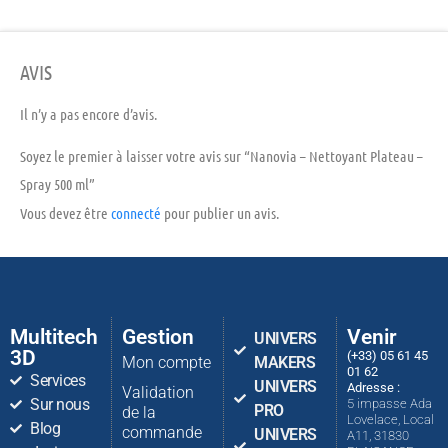
AVIS
Il n’y a pas encore d’avis.
Soyez le premier à laisser votre avis sur “Nanovia – Nettoyant Plateau –
Spray 500 ml”
Vous devez être
connecté
pour publier un avis.
Multitech
Gestion
Venir
UNIVERS
3D
(+33) 05 61 45
Mon compte
MAKERS
01 62
Services
UNIVERS
Adresse :
Validation
Sur nous
5 impasse Ada
PRO
de la
Lovelace, Local
Blog
commande
UNIVERS
A11, 31830