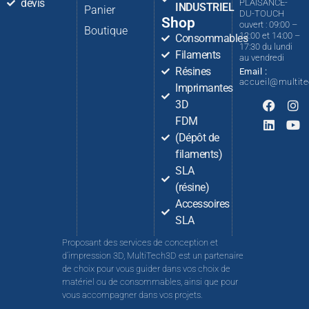
devis
PLAISANCE-
INDUSTRIEL
Panier
DU-TOUCH
Shop
ouvert : 09:00 –
Boutique
12:00 et 14:00 –
Consommables
17:30 du lundi
Filaments
au vendredi
Résines
Email :
accueil@multit
Imprimantes
3D
FDM
(Dépôt de
filaments)
SLA
(résine)
Accessoires
SLA
Proposant des services de conception et
d’impression 3D, MultiTech3D est un partenaire
de choix pour vous guider dans vos choix de
matériel ou de consommables, ainsi que pour
vous accompagner dans vos projets.