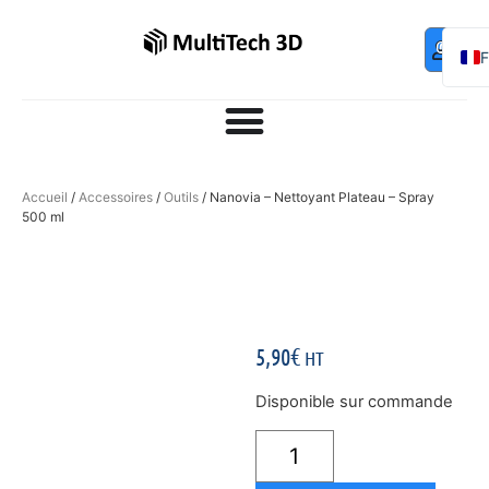
Mo
Contac
0,00
€
com
E
Accueil
/
Accessoires
/
Outils
/ Nanovia – Nettoyant Plateau – Spray
500 ml
5,90
€
HT
Disponible sur commande