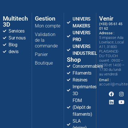
Multitech
Gestion
Venir
UNIVERS
3D
(+33) 05 61 45
Mon compte
MAKERS
01 62
Services
UNIVERS
Adresse :
Validation
Sur nous
5 impasse Ada
PRO
de la
Lovelace, Local
Blog
commande
UNIVERS
A11, 31830
devis
PLAISANCE-
INDUSTRIEL
Panier
DU-TOUCH
Shop
ouvert : 09:00 –
Boutique
12:00 et 14:00 –
Consommables
17:30 du lundi
Filaments
au vendredi
Résines
Email :
accueil@multit
Imprimantes
3D
FDM
(Dépôt de
filaments)
SLA
(résine)