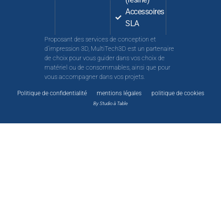
Accessoires
SLA
Proposant des services de conception et
d’impression 3D, MultiTech3D est un partenaire
de choix pour vous guider dans vos choix de
matériel ou de consommables, ainsi que pour
vous accompagner dans vos projets.
Politique de confidentialité
mentions légales
politique de cookies
By Studio à Table