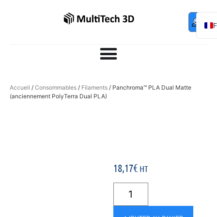
Mo
Contac
0,00
€
com
E
Accueil
/
Consommables
/
Filaments
/ Panchroma™ PLA Dual Matte
(anciennement PolyTerra Dual PLA)
18,17
€
HT