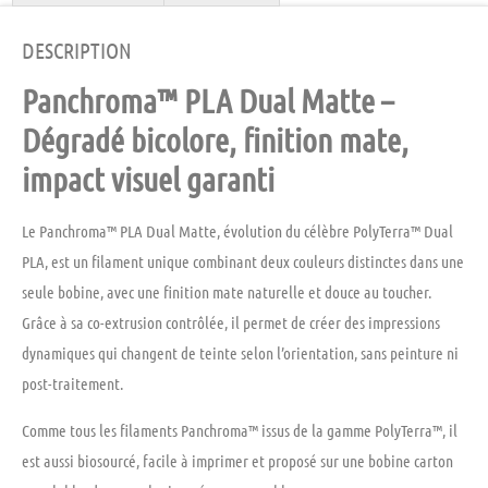
DESCRIPTION
Panchroma™ PLA Dual Matte –
Dégradé bicolore, finition mate,
impact visuel garanti
Le
Panchroma™ PLA Dual Matte
, évolution du célèbre
PolyTerra™ Dual
PLA
, est un filament unique combinant
deux couleurs distinctes
dans une
seule bobine, avec une
finition mate naturelle
et douce au toucher.
Grâce à sa
co-extrusion contrôlée
, il permet de créer des impressions
dynamiques qui changent de teinte selon l’orientation,
sans peinture ni
post-traitement
.
Comme tous les filaments Panchroma™ issus de la gamme PolyTerra™, il
est aussi
biosourcé
,
facile à imprimer
et proposé sur une
bobine carton