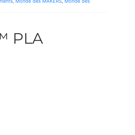
aments
,
Monde des MAKERS
,
Monde des
™ PLA