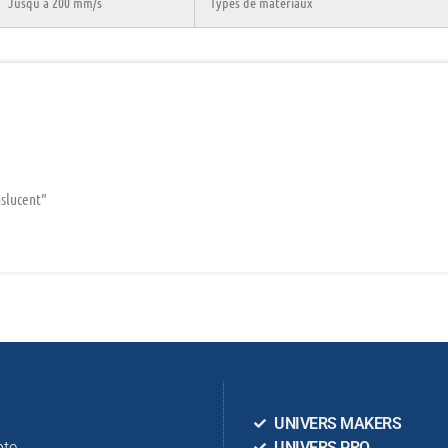
Jusqu’à 200 mm/s
Types de matériaux
nslucent”
n
UNIVERS MAKERS
te
UNIVERS PRO