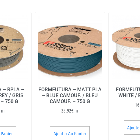
 – RPLA –
FORMFUTURA – MATT PLA
FORMFUTU
EY / GRIS
– BLUE CAMOUF. / BLEU
WHITE / 
– 750 G
CAMOUF. – 750 G
16
28,92
€
HT
HT
Ajoute
 Panier
Ajouter Au Panier