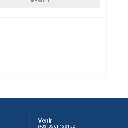
Filaments 3D
Venir
(+33) 05 61 45 01 62