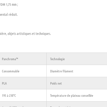
FDM 1,75 mm ;
ental réduit.
ière, objets artistiques et techniques.
Panchroma™
Technologie
Consommable
Diamètre filament
PLA
Poids net
195 à 230°C
Température de plateau conseillée