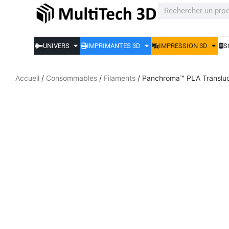
UNIVERS
IMPRIMANTES 3D
IMPRESSION 3D
S
Accueil
/
Consommables
/
Filaments
/ Panchroma™ PLA Translu