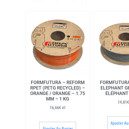
FORMFUTURA – REFORM
FORMFUTURA
RPET (PETG RECYCLED) –
ELEPHANT GR
ORANGE / ORANGE – 1.75
ÉLÉPHANT 
MM – 1 KG
14,01
€
16,66
€
HT
Ajouter Au
Ajouter Au Panier