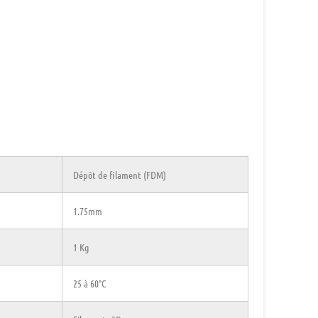
Dépôt de filament (FDM)
1.75mm
1 Kg
25 à 60°C