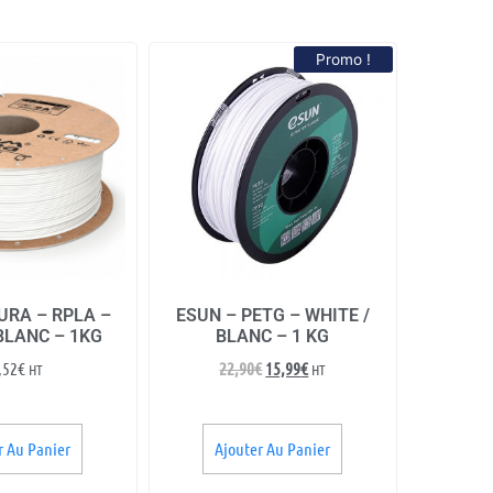
Promo !
RA – RPLA –
ESUN – PETG – WHITE /
BLANC – 1KG
BLANC – 1 KG
,52
€
22,90
€
15,99
€
HT
HT
r Au Panier
Ajouter Au Panier