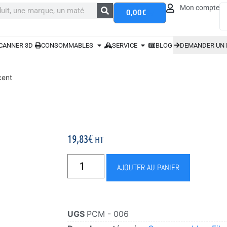
Mon compte
0,00
€
CANNER 3D
CONSOMMABLES
SERVICE
BLOG
DEMANDER UN 
cent
19,83
€
HT
AJOUTER AU PANIER
UGS
PCM - 006