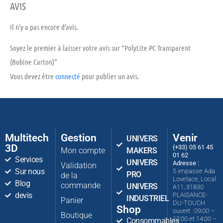
AVIS
Il n’y a pas encore d’avis.
Soyez le premier à laisser votre avis sur “PolyLite PC Transparent
(Bobine Carton)”
Vous devez être
connecté
pour publier un avis.
Multitech
Gestion
Venir
UNIVERS
3D
(+33) 05 61 45
Mon compte
MAKERS
01 62
Services
UNIVERS
Adresse :
Validation
Sur nous
5 impasse Ada
PRO
de la
Lovelace, Local
Blog
commande
UNIVERS
A11, 31830
devis
PLAISANCE-
INDUSTRIEL
Panier
DU-TOUCH
Shop
ouvert : 09:00 –
Boutique
12:00 et 14:00 –
Consommables