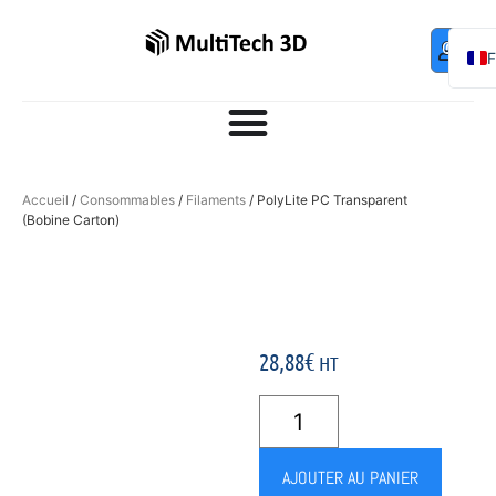
Mo
Contac
0,00
€
com
E
Accueil
/
Consommables
/
Filaments
/ PolyLite PC Transparent
(Bobine Carton)
28,88
€
HT
AJOUTER AU PANIER