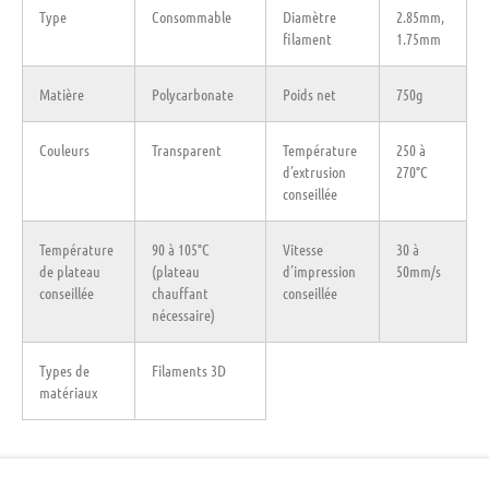
Type
Consommable
Diamètre
2.85mm,
filament
1.75mm
Matière
Polycarbonate
Poids net
750g
Couleurs
Transparent
Température
250 à
d’extrusion
270°C
conseillée
Température
90 à 105°C
Vitesse
30 à
de plateau
(plateau
d’impression
50mm/s
conseillée
chauffant
conseillée
nécessaire)
Types de
Filaments 3D
matériaux