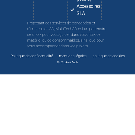
Accessoires
SLA
Proposant des services de conception et
d’impression 3D, MultiTech3D est un partenaire
de choix pour vous guider dans vos choix de
matériel ou de consommables, ainsi que pour
vous accompagner dans vos projets.
Politique de confidentialité
mentions légales
politique de cookies
By Studio à Table