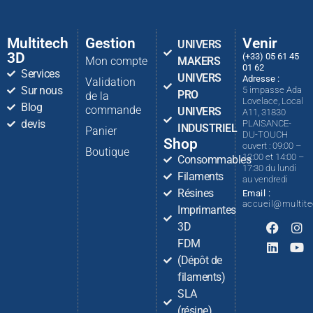
Multitech
Gestion
Venir
UNIVERS
3D
(+33) 05 61 45
Mon compte
MAKERS
01 62
Services
UNIVERS
Adresse :
Validation
Sur nous
5 impasse Ada
PRO
de la
Lovelace, Local
Blog
commande
UNIVERS
A11, 31830
devis
PLAISANCE-
INDUSTRIEL
Panier
DU-TOUCH
Shop
ouvert : 09:00 –
Boutique
12:00 et 14:00 –
Consommables
17:30 du lundi
Filaments
au vendredi
Résines
Email :
accueil@multit
Imprimantes
3D
FDM
(Dépôt de
filaments)
SLA
(résine)