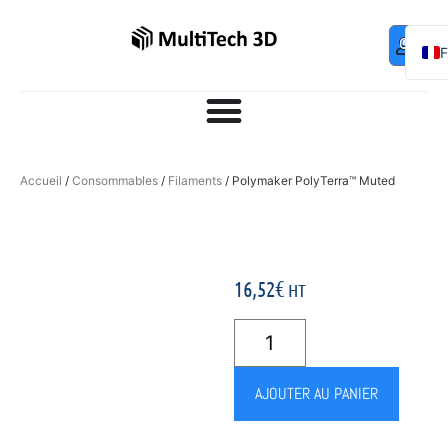
Mo
Contac
0,00
€
com
E
Accueil
/
Consommables
/
Filaments
/ Polymaker PolyTerra™ Muted
16,52
€
HT
AJOUTER AU PANIER