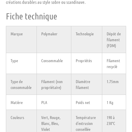
créations durables au style sobre ou scandinave.
Fiche technique
Marque
Polymaker
Technologie
Dépôt de
filament
(FDM)
Type
Consommable
Propriétés
Filament
recyclé
Type de
Filament (non
Diamètre
1.75mm
consommable
propriétaire)
filament
Matière
PLA
Poids net
1 Kg
Couleurs
Vert, Rouge,
Température
190 à
Blanc, Bleu,
d’extrusion
230°C
Violet
conseillée