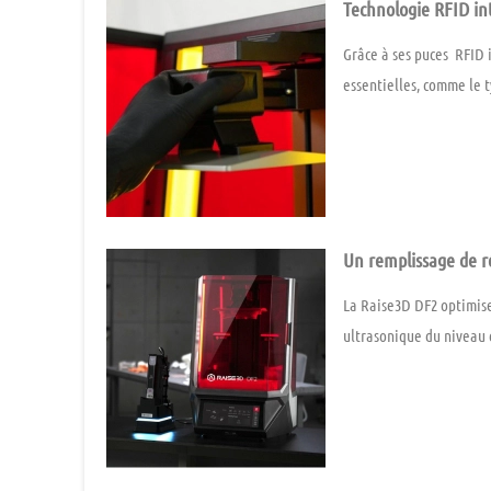
Technologie RFID in
Grâce à ses
puces RFID 
essentielles, comme le
t
–
Un remplissage de r
La
Raise3D DF2
optimise
ultrasonique du niveau 
————————————
————————————
– – ——-