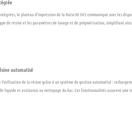
tégrée
intégrées
, le plateau d’impression de la
Raise3D DF2
communique avec les disposi
ype de résine
et les
paramètres de lavage et de polymérisation
, simplifiant ain
ésine automatisé
 l’utilisation de la résine grâce à un
système de gestion automatisé
:
rechargem
de liquide
et
assistance au nettoyage du bac
. Ces fonctionnalités assurent une i
———-
———