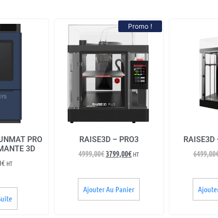
Promo !
FUNMAT PRO
RAISE3D – PRO3
RAISE3D 
IMANTE 3D
4999,00
€
3799,00
€
6499,00
HT
0
€
HT
Ajouter Au Panier
Ajoute
Suite