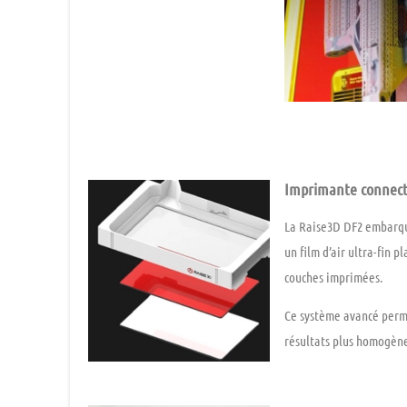
–
Imprimante connecté
La
Raise3D DF2
embarqu
un film d’air ultra-fin 
couches imprimées.
Ce système avancé per
résultats plus homogène
–