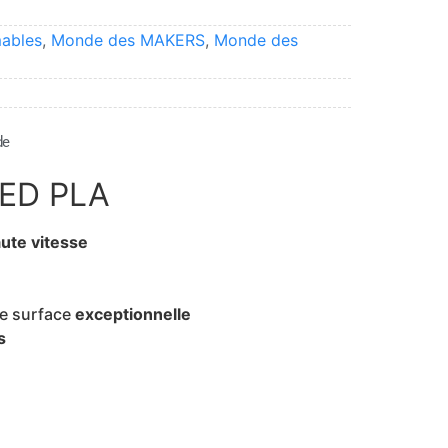
ables
,
Monde des MAKERS
,
Monde des
de
ED PLA
aute vitesse
de surface
exceptionnelle
s