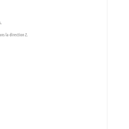
s
.
ans la direction Z
.