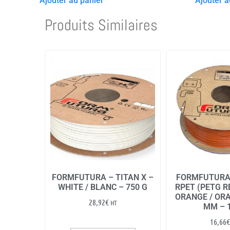
Ajouter au panier
Ajouter a
Produits Similaires
FORMFUTURA – TITAN X –
FORMFUTURA
WHITE / BLANC – 750 G
RPET (PETG R
ORANGE / ORA
28,92
€
HT
MM – 
16,66
€