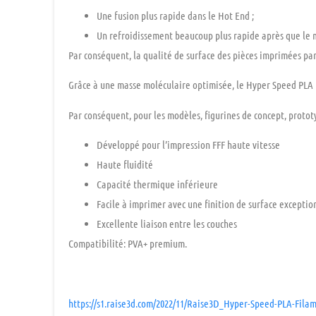
Une
fusion plus rapide
dans le Hot End ;
Un
refroidissement beaucoup plus rapide
après que le 
Par conséquent, la qualité de surface des pièces imprimées pa
Grâce à une
masse moléculaire optimisée
, le
Hyper Speed PLA
Par conséquent, pour les
modèles,
figurines de concept
,
proto
Développé pour
l’impression FFF haute vitesse
Haute fluidité
Capacité thermique inférieure
Facile
à imprimer avec une finition de surface
exceptio
Excellente liaison entre les couches
Compatibilité:
PVA+ premium
.
https://s1.raise3d.com/2022/11/Raise3D_Hyper-Speed-PLA-Fila