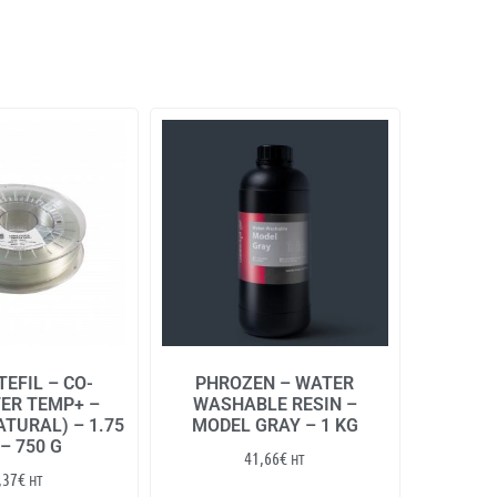
EFIL – CO-
PHROZEN – WATER
ER TEMP+ –
WASHABLE RESIN –
TURAL) – 1.75
MODEL GRAY – 1 KG
– 750 G
41,66
€
HT
,37
€
HT