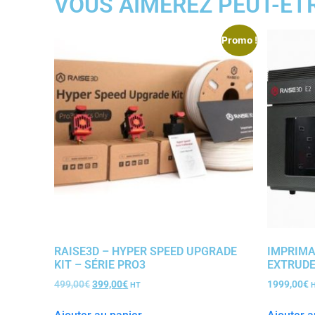
VOUS AIMEREZ PEUT-ÊT
Promo !
RAISE3D – HYPER SPEED UPGRADE
IMPRIMA
KIT – SÉRIE PRO3
EXTRUDE
499,00
€
399,00
€
1999,00
€
HT