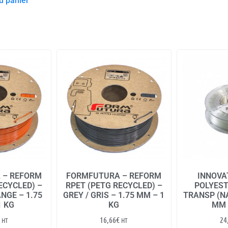
u panier
 – REFORM
FORMFUTURA – REFORM
INNOVAT
ECYCLED) –
RPET (PETG RECYCLED) –
POLYEST
NGE – 1.75
GREY / GRIS – 1.75 MM – 1
TRANSP (NA
1 KG
KG
MM 
16,66
€
24
HT
HT