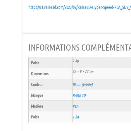
https://s1.raise3d.com/2023/02/Raise3D-Hyper-Speed-PLA_SDS_
INFORMATIONS COMPLÉMENTA
1 kg
Poids
22 × 9 × 22 cm
Dimensions
Couleur
Blanc (White)
Marque
RAISE 3D
Matière
PLA
Poids
1 kg