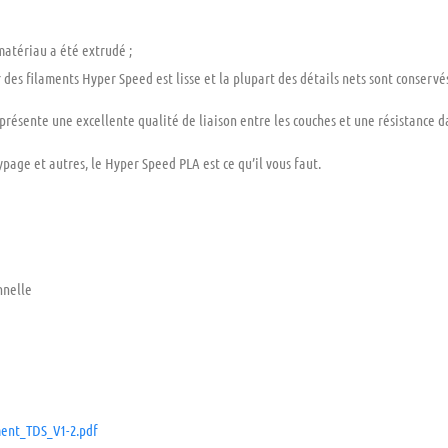
matériau a été extrudé ;
r des filaments
Hyper Speed
est
lisse
et la plupart des
détails nets
sont
conservé
présente une excellente qualité de liaison entre les couches et une
résistance d
typage
et
autres, le Hyper Speed PLA
est ce qu’il vous faut.
nnelle
ment_TDS_V1-2.pdf