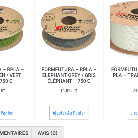
 – RPLA –
FORMFUTURA – RPLA –
FORMFUTU
N / VERT
ELEPHANT GREY / GRIS
PLA – TRA
 750 G
ÉLÉPHANT – 750 G
14,01
€
24
HT
HT
 Panier
Ajouter Au Panier
Lire
MENTAIRES
AVIS (0)