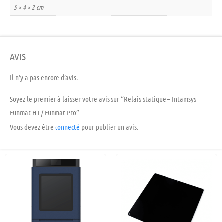
5 × 4 × 2 cm
AVIS
Il n’y a pas encore d’avis.
Soyez le premier à laisser votre avis sur “Relais statique – Intamsys
Funmat HT / Funmat Pro”
Vous devez être
connecté
pour publier un avis.