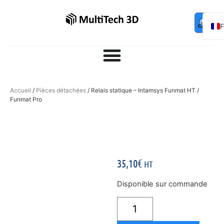
Mo
Contac
0,00
€
com
E
Accueil
/
Pièces détachées
/ Relais statique – Intamsys Funmat HT /
Funmat Pro
35,10
€
HT
Disponible sur commande