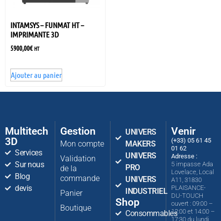
INTAMSYS – FUNMAT HT –
IMPRIMANTE 3D
5900,00
€
HT
Ajouter au panier
Multitech
Gestion
Venir
UNIVERS
3D
(+33) 05 61 45
Mon compte
MAKERS
01 62
Services
UNIVERS
Adresse :
Validation
Sur nous
5 impasse Ada
PRO
de la
Lovelace, Local
Blog
commande
UNIVERS
A11, 31830
devis
PLAISANCE-
INDUSTRIEL
Panier
DU-TOUCH
Shop
ouvert : 09:00 –
Boutique
12:00 et 14:00 –
Consommables
17:30 du lundi