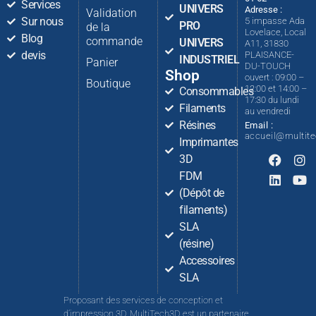
Services
UNIVERS
Adresse :
Validation
Sur nous
5 impasse Ada
PRO
de la
Lovelace, Local
Blog
commande
UNIVERS
A11, 31830
devis
PLAISANCE-
INDUSTRIEL
Panier
DU-TOUCH
Shop
ouvert : 09:00 –
Boutique
12:00 et 14:00 –
Consommables
17:30 du lundi
Filaments
au vendredi
Résines
Email :
accueil@multit
Imprimantes
3D
FDM
(Dépôt de
filaments)
SLA
(résine)
Accessoires
SLA
Proposant des services de conception et
d’impression 3D, MultiTech3D est un partenaire