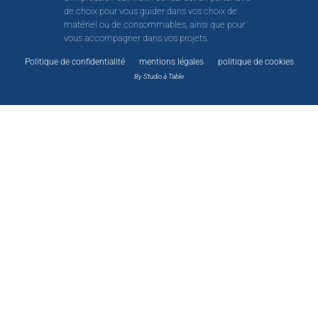
de choix pour vous guider dans vos choix de
matériel ou de consommables, ainsi que pour
vous accompagner dans vos projets.
Politique de confidentialité
mentions légales
politique de cookies
By Studio à Table