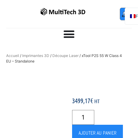
Mo
Contac
0,00
€
com
E
Accueil
/
Imprimantes 3D
/
Découpe Laser
/ xTool P2S 55 W Class 4
EU – Standalone
3499,17
€
HT
AJOUTER AU PANIER