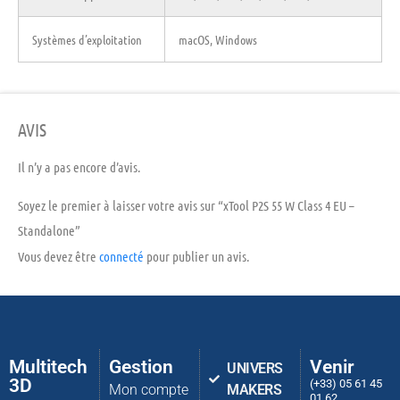
Systèmes d’exploitation
macOS, Windows
AVIS
Il n’y a pas encore d’avis.
Soyez le premier à laisser votre avis sur “xTool P2S 55 W Class 4 EU –
Standalone”
Vous devez être
connecté
pour publier un avis.
Multitech
Gestion
Venir
UNIVERS
3D
(+33) 05 61 45
Mon compte
MAKERS
01 62