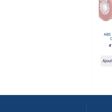
ABS
4
Ajout