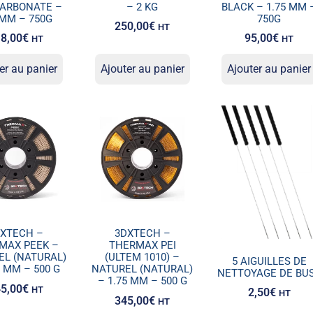
ARBONATE –
– 2 KG
BLACK – 1.75 MM 
5MM – 750G
750G
250,00
€
HT
8,00
€
95,00
€
HT
HT
er au panier
Ajouter au panier
Ajouter au panier
DXTECH –
3DXTECH –
MAX PEEK –
THERMAX PEI
EL (NATURAL)
(ULTEM 1010) –
5 AIGUILLES DE
5 MM – 500 G
NATUREL (NATURAL)
NETTOYAGE DE BU
– 1.75 MM – 500 G
5,00
€
HT
2,50
€
HT
345,00
€
HT