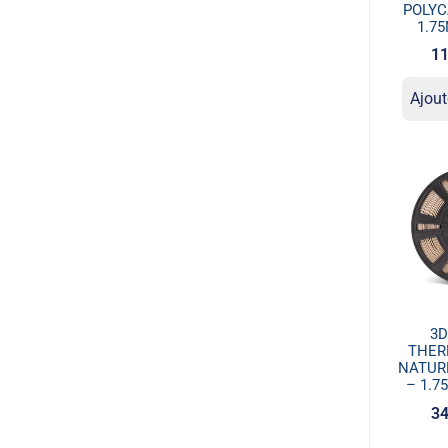
POLYC
1.7
11
Ajout
3
THER
NATUR
– 1.7
34