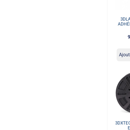
3DL
ADHÉ
9
Ajout
3DXTE
E