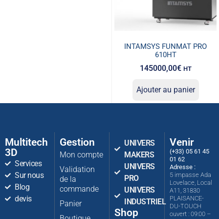
INTAMSYS FUNMAT PRO
610HT
145000,00
€
HT
Ajouter au panier
Multitech
Gestion
Venir
UNIVERS
3D
(+33) 05 61 45
Mon compte
MAKERS
01 62
Services
UNIVERS
Adresse :
Validation
Sur nous
5 impasse Ada
PRO
de la
Lovelace, Local
Blog
commande
UNIVERS
A11, 31830
devis
PLAISANCE-
INDUSTRIEL
Panier
DU-TOUCH
Shop
ouvert : 09:00 –
Boutique