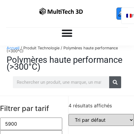
Mo
Contac
0,00
€
com
E
Accueil
/ Produit Technologie / Polymères haute performance
(>300°C)
Polymères haute performance
(>300°C)
4 résultats affichés
Filtrer par tarif