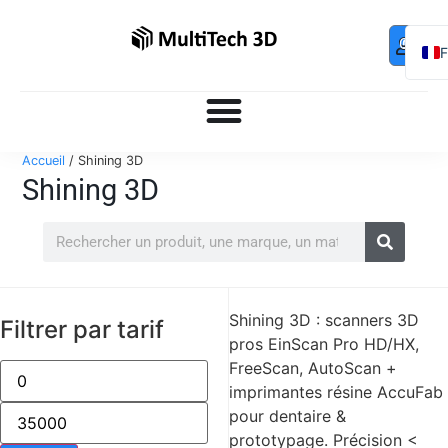
Mo
Contac
0,00
€
com
E
Accueil
/ Shining 3D
Shining 3D
Shining 3D : scanners 3D
Filtrer par tarif
pros EinScan Pro HD/HX,
FreeScan, AutoScan +
imprimantes résine AccuFab
pour dentaire &
prototypage. Précision <