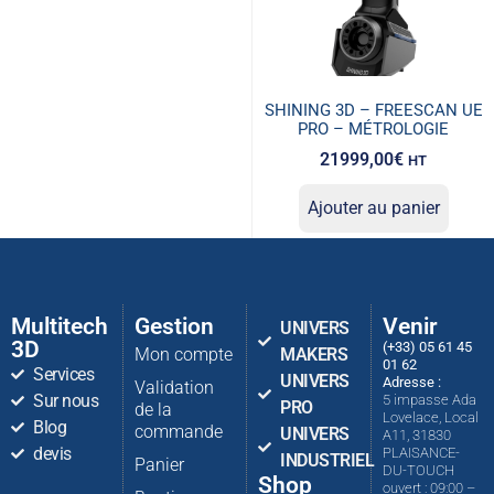
SHINING 3D – FREESCAN UE
PRO – MÉTROLOGIE
21999,00
€
HT
Ajouter au panier
Multitech
Gestion
Venir
UNIVERS
3D
(+33) 05 61 45
Mon compte
MAKERS
01 62
Services
UNIVERS
Adresse :
Validation
Sur nous
5 impasse Ada
PRO
de la
Lovelace, Local
Blog
commande
UNIVERS
A11, 31830
devis
PLAISANCE-
INDUSTRIEL
Panier
DU-TOUCH
Shop
ouvert : 09:00 –