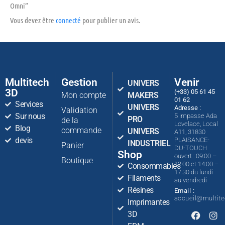
Omni”
Vous devez être
connecté
pour publier un avis.
Multitech
Gestion
Venir
UNIVERS
3D
(+33) 05 61 45
Mon compte
MAKERS
01 62
Services
UNIVERS
Adresse :
Validation
Sur nous
5 impasse Ada
PRO
de la
Lovelace, Local
Blog
commande
UNIVERS
A11, 31830
devis
PLAISANCE-
INDUSTRIEL
Panier
DU-TOUCH
Shop
ouvert : 09:00 –
Boutique
12:00 et 14:00 –
Consommables
17:30 du lundi
Filaments
au vendredi
Résines
Email :
accueil@multit
Imprimantes
3D