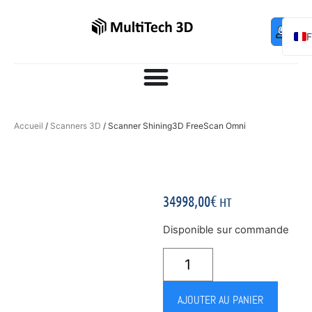
Mo
Contac
0,00
€
com
E
Accueil
/
Scanners 3D
/ Scanner Shining3D FreeScan Omni
34998,00
€
HT
Disponible sur commande
AJOUTER AU PANIER