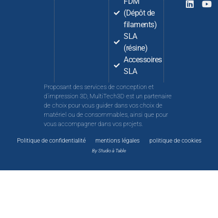
FDM
(Dépôt de
filaments)
SLA
(résine)
Accessoires
SLA
Proposant des services de conception et
d’impression 3D, MultiTech3D est un partenaire
de choix pour vous guider dans vos choix de
matériel ou de consommables, ainsi que pour
vous accompagner dans vos projets.
Politique de confidentialité
mentions légales
politique de cookies
By Studio à Table