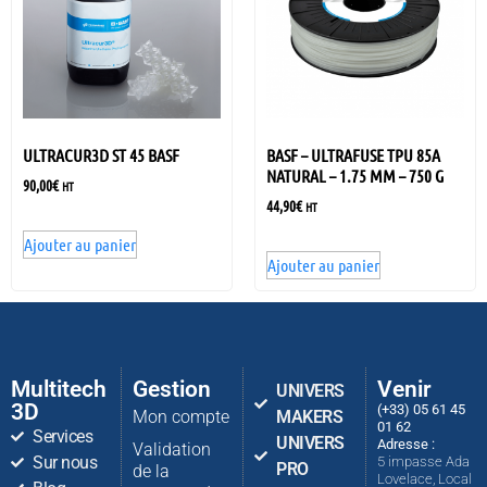
ULTRACUR3D ST 45 BASF
BASF – ULTRAFUSE TPU 85A
NATURAL – 1.75 MM – 750 G
90,00
€
HT
44,90
€
HT
Ajouter au panier
Ajouter au panier
Multitech
Gestion
Venir
UNIVERS
3D
(+33) 05 61 45
Mon compte
MAKERS
01 62
Services
UNIVERS
Adresse :
Validation
Sur nous
5 impasse Ada
PRO
de la
Lovelace, Local