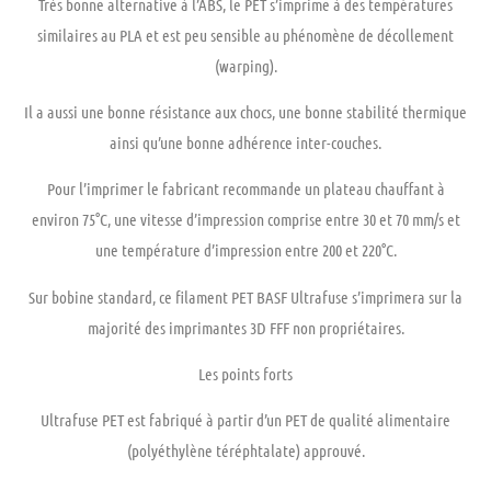
Très bonne alternative à l’ABS, le PET s’imprime à des températures
similaires au PLA et est
peu sensible
au phénomène de décollement
(warping).
Il a aussi une
bonne résistance
aux chocs, une
bonne stabilité
thermique
ainsi qu’une
bonne adhérence
inter-couches.
Pour l’imprimer le fabricant recommande un plateau chauffant à
environ 75°C, une vitesse d’impression comprise entre 30 et 70 mm/s et
une température d’impression entre 200 et 220°C.
Sur bobine standard, ce filament PET BASF Ultrafuse s’imprimera sur la
majorité des imprimantes 3D FFF non propriétaires.
Les points forts
Ultrafuse PET est fabriqué à partir d’un PET de qualité alimentaire
(polyéthylène téréphtalate) approuvé.