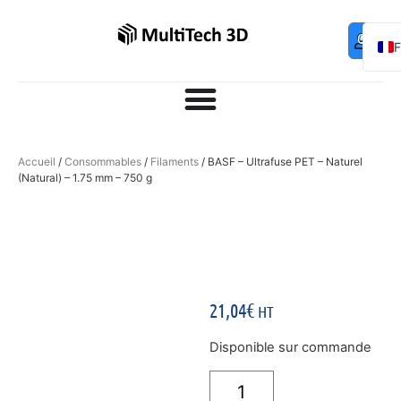
Mo
Contac
0,00
€
com
E
Accueil
/
Consommables
/
Filaments
/ BASF – Ultrafuse PET – Naturel
(Natural) – 1.75 mm – 750 g
21,04
€
HT
Disponible sur commande