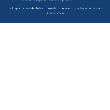
vous accompagner dans vos projets.
Politique de confidentialité
mentions légales
politique de cookies
By Studio à Table