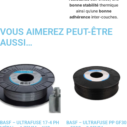
bonne stabilité
thermique
ainsi qu’une
bonne
adhérence
inter-couches.
VOUS AIMEREZ PEUT-ÊTRE
AUSSI…
BASF – ULTRAFUSE 17-4 PH
BASF – ULTRAFUSE PP GF30