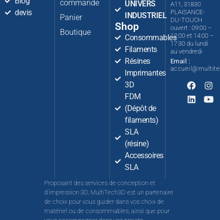
Blog
commande
UNIVERS
A11, 31830
devis
PLAISANCE-
INDUSTRIEL
Panier
DU-TOUCH
Shop
ouvert : 09:00 –
Boutique
12:00 et 14:00 –
Consommables
17:30 du lundi
Filaments
au vendredi
Résines
Email :
accueil@multit
Imprimantes
3D
FDM
(Dépôt de
filaments)
SLA
(résine)
Accessoires
SLA
Proposant des services de conception et
d’impression 3D, MultiTech3D est un partenaire
de choix pour vous guider dans vos choix de
matériel ou de consommables, ainsi que pour