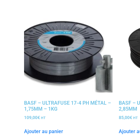
BASF – ULTRAFUSE 17-4 PH MÉTAL –
BASF – U
1,75MM – 1KG
2,85MM
109,00
€
85,00
€
HT
HT
Ajouter au panier
Ajouter a