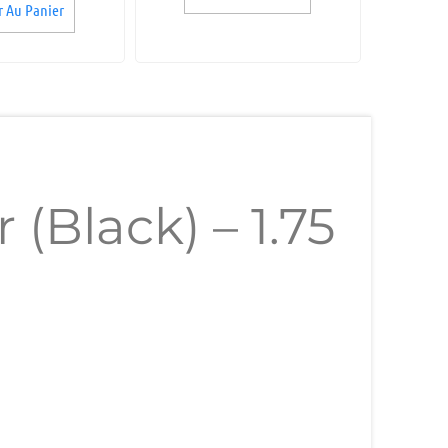
r Au Panier
(Black) – 1.75