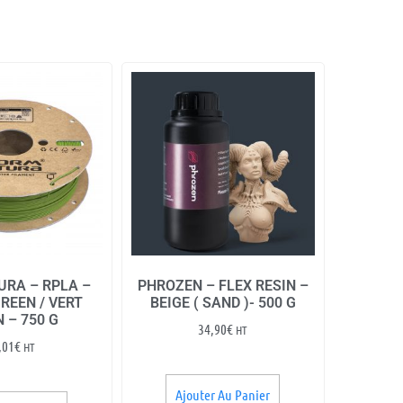
RA – RPLA –
PHROZEN – FLEX RESIN –
REEN / VERT
BEIGE ( SAND )- 500 G
 – 750 G
34,90
€
HT
,01
€
HT
Ajouter Au Panier