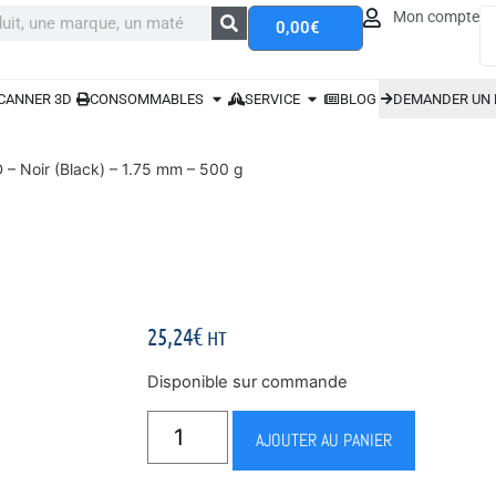
Mon compte
0,00
€
CANNER 3D
CONSOMMABLES
SERVICE
BLOG
DEMANDER UN 
 – Noir (Black) – 1.75 mm – 500 g
25,24
€
HT
Disponible sur commande
AJOUTER AU PANIER