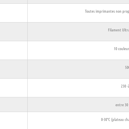
Toutes imprimantes non propr
Filament Ultr
10 couleur
50
230 -
entre 30
0-30°C (plateau ch