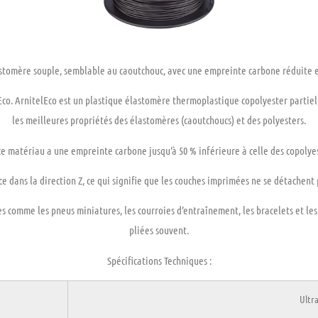
astomère
souple,
semblable au
caoutchouc,
avec une empreinte carbone
réduite
e
lEco. ArnitelEco est un plastique élastomère thermoplastique copolyester partiel
les meilleures propriétés des élastomères (caoutchoucs) et des polyesters.
 ce matériau a une empreinte carbone jusqu’à
50
%
inférieure
à celle des copolye
ce
dans la direction Z, ce qui signifie que les couches imprimées ne se
détachent
es
comme les pneus miniatures, les courroies d’entraînement, les bracelets et les
pliées souvent.
Spécifications Techniques :
Ultr