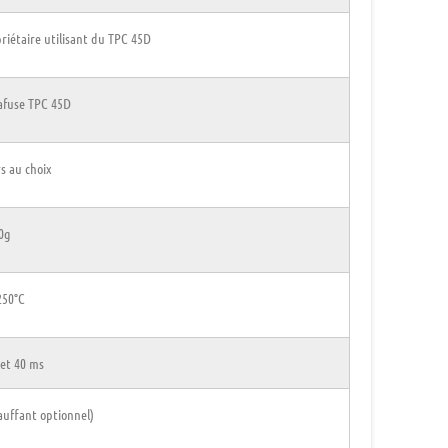
iétaire utilisant du TPC 45D
afuse TPC 45D
s au choix
0g
250°C
 et 40 ms
auffant optionnel)