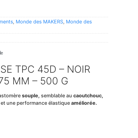
aments
,
Monde des MAKERS
,
Monde des
de
SE TPC 45D – NOIR
.75 MM – 500 G
lastomère
souple,
semblable au
caoutchouc,
et une performance élastique
améliorée.