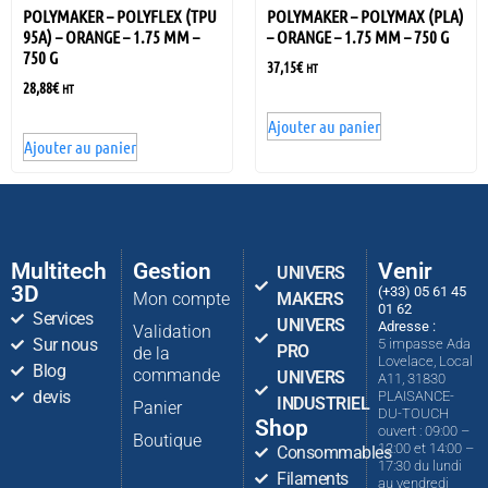
POLYMAKER – POLYFLEX (TPU
POLYMAKER – POLYMAX (PLA)
95A) – ORANGE – 1.75 MM –
– ORANGE – 1.75 MM – 750 G
750 G
37,15
€
HT
28,88
€
HT
Ajouter au panier
Ajouter au panier
Multitech
Gestion
Venir
UNIVERS
3D
(+33) 05 61 45
Mon compte
MAKERS
01 62
Services
UNIVERS
Adresse :
Validation
Sur nous
5 impasse Ada
PRO
de la
Lovelace, Local
Blog
commande
UNIVERS
A11, 31830
devis
PLAISANCE-
INDUSTRIEL
Panier
DU-TOUCH
Shop
ouvert : 09:00 –
Boutique
12:00 et 14:00 –
Consommables
17:30 du lundi
Filaments
au vendredi