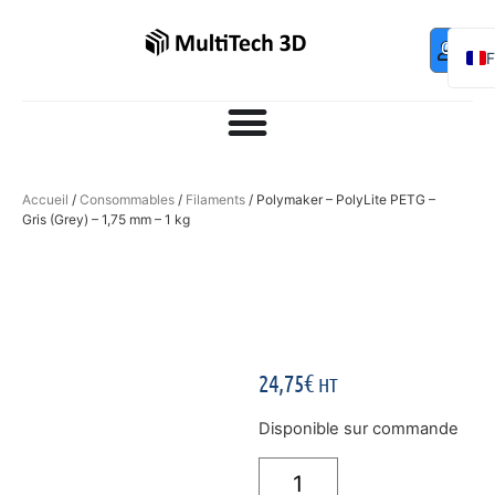
Mo
Contac
0,00
€
com
E
Accueil
/
Consommables
/
Filaments
/ Polymaker – PolyLite PETG –
Gris (Grey) – 1,75 mm – 1 kg
24,75
€
HT
Disponible sur commande