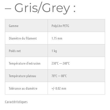
– Gris/Grey :
Gamme
PolyLite PETG
Diamètre du filament
1.75 mm
Poids net
1 kg
Température d’extrusion
230°C — 240°C
Température plateau
70°C — 80°C
Tolérance au diamètre
+/- 0.02 mm
Caractéristiques