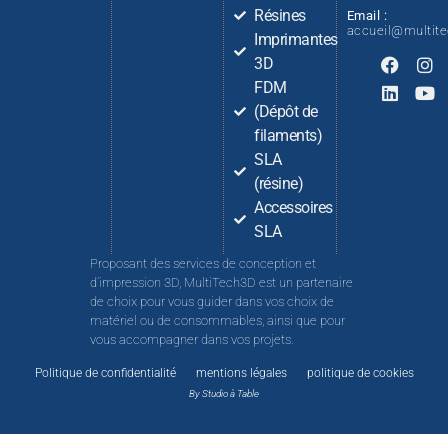
Résines
Email :
accueil@multit
Imprimantes
3D
FDM
(Dépôt de
filaments)
SLA
(résine)
Accessoires
SLA
Proposant des services de conception et
d’impression 3D, MultiTech3D est un partenaire
de choix pour vous guider dans vos choix de
matériel ou de consommables, ainsi que pour
vous accompagner dans vos projets.
Politique de confidentialité
mentions légales
politique de cookies
By Studio à Table