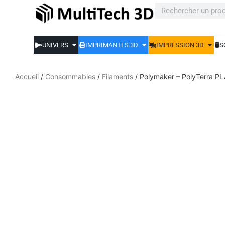
UNIVERS
IMPRIMANTES 3D
IMPRESSION 3D
S
Accueil
/
Consommables
/
Filaments
/ Polymaker – PolyTerra PLA