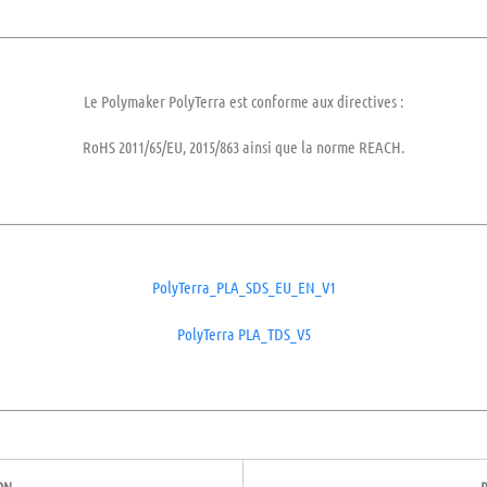
Le Polymaker PolyTerra est conforme aux directives :
RoHS
2011/65/EU, 2015/863 ainsi que la norme
REACH
.
PolyTerra_PLA_SDS_EU_EN_V1
PolyTerra PLA_TDS_V5
ON