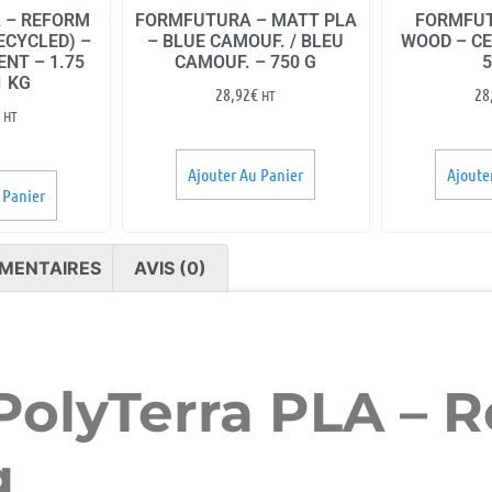
 – REFORM
FORMFUTURA – MATT PLA
FORMFUT
ECYCLED) –
– BLUE CAMOUF. / BLEU
WOOD – CE
ENT – 1.75
CAMOUF. – 750 G
5
1 KG
28,92
€
28
HT
HT
Ajouter Au Panier
Ajoute
 Panier
MENTAIRES
AVIS (0)
olyTerra PLA – Ro
g