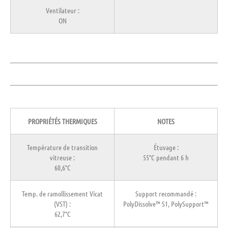
Ventilateur :
ON
PROPRIÉTÉS THERMIQUES
NOTES
Température de transition
Étuvage :
vitreuse :
55°C pendant 6 h
60,6°C
Temp. de ramollissement Vicat
Support recommandé :
(VST) :
PolyDissolve™ S1, PolySupport™
62,7°C