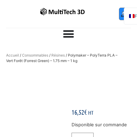
Mo
Contac
0,00
€
com
E
Accueil
/
Consommables
/
Résines
/ Polymaker – PolyTerra PLA –
Vert Forêt (Forrest Green) – 1.75 mm – 1 kg
16,52
€
HT
Disponible sur commande