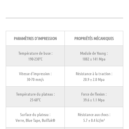
PARAMÈTRES D’IMPRESSION
PROPRIÉTÉS MÉCANIQUES
Température de buse :
Module de Young :
190-230°C
1882 ± 141 Mpa
Vitesse d’impression :
Résistance à la traction :
30-70 mm/s
20.9 ± 2.0 Mpa
Température du plateau :
Force de flexion :
25-60°C
39.6 ± 1.1 Mpa
Surface du plateau :
Résistance aux chocs :
Verre, Blue Tape, BuilTak®
5.7 ± 0.4 kJ/m²