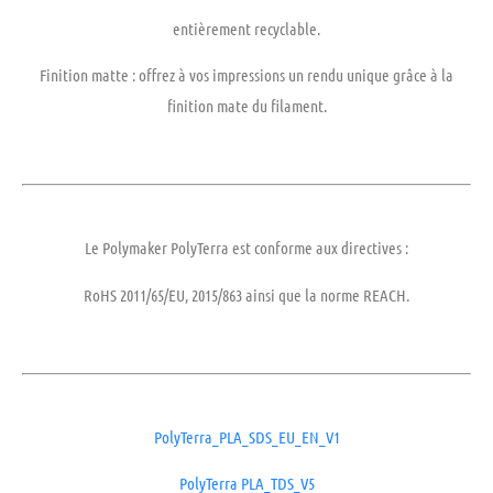
entièrement recyclable.
Finition matte : offrez à vos impressions un rendu unique grâce à la
finition mate du filament.
Le Polymaker PolyTerra est conforme aux directives :
RoHS
2011/65/EU, 2015/863 ainsi que la norme
REACH
.
PolyTerra_PLA_SDS_EU_EN_V1
PolyTerra PLA_TDS_V5