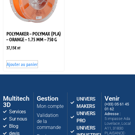
POLYMAKER – POLYMAX (PLA)
– ORANGE – 1.75 MM – 750 G
37,15
€
HT
Ajouter au panier
Multitech
Gestion
Venir
UNIVERS
3D
(+33) 05 61 45
Mon compte
MAKERS
01 62
Services
UNIVERS
Adresse :
Validation
Sur nous
5 impasse Ada
PRO
de la
Lovelace, Local
Blog
commande
UNIVERS
A11, 31830
devis
PLAISANCE-