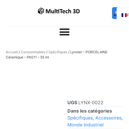
Mo
Contac
0,00
€
com
E
Accueil
/
Consommables
/
Spécifiques
/ Lynxter – PORCELAINE
Céramique – PAS11 – 55 ml
UGS
LYNX-0022
Dans les catégories
Spécifiques
,
Accessoires
,
Monde Industriel