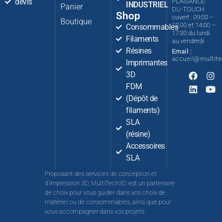
devis
PLAISANCE-
INDUSTRIEL
Panier
DU-TOUCH
Shop
ouvert : 09:00 –
Boutique
12:00 et 14:00 –
Consommables
17:30 du lundi
Filaments
au vendredi
Résines
Email :
accueil@multit
Imprimantes
3D
FDM
(Dépôt de
filaments)
SLA
(résine)
Accessoires
SLA
Proposant des services de conception et
d’impression 3D, MultiTech3D est un partenaire
de choix pour vous guider dans vos choix de
matériel ou de consommables, ainsi que pour
vous accompagner dans vos projets.