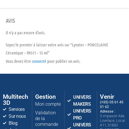
AVIS
Il n’y a pas encore d’avis.
Soyez le premier à laisser votre avis sur “Lynxter – PORCELAINE
Céramique – PAS11 – 55 ml”
Vous devez être
connecté
pour publier un avis.
Multitech
Gestion
Venir
UNIVERS
3D
(+33) 05 61 45
Mon compte
MAKERS
01 62
Services
UNIVERS
Adresse :
Validation
Sur nous
5 impasse Ada
PRO
de la
Lovelace, Local
Blog
commande
UNIVERS
A11, 31830