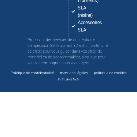
filaments)
SLA
(résine)
Accessoires
SLA
Proposant des services de conception et
d’impression 3D, MultiTech3D est un partenaire
de choix pour vous guider dans vos choix de
matériel ou de consommables, ainsi que pour
vous accompagner dans vos projets.
Politique de confidentialité
mentions légales
politique de cookies
By Studio à Table