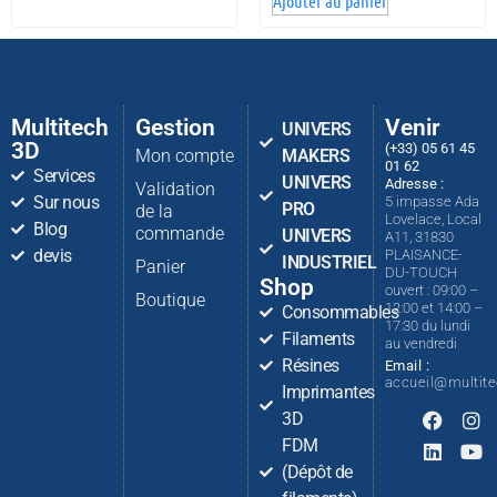
Ajouter au panier
Multitech
Gestion
Venir
UNIVERS
3D
(+33) 05 61 45
Mon compte
MAKERS
01 62
Services
UNIVERS
Adresse :
Validation
Sur nous
5 impasse Ada
PRO
de la
Lovelace, Local
Blog
commande
UNIVERS
A11, 31830
devis
PLAISANCE-
INDUSTRIEL
Panier
DU-TOUCH
Shop
ouvert : 09:00 –
Boutique
12:00 et 14:00 –
Consommables
17:30 du lundi
Filaments
au vendredi
Résines
Email :
accueil@multit
Imprimantes
3D
FDM
(Dépôt de