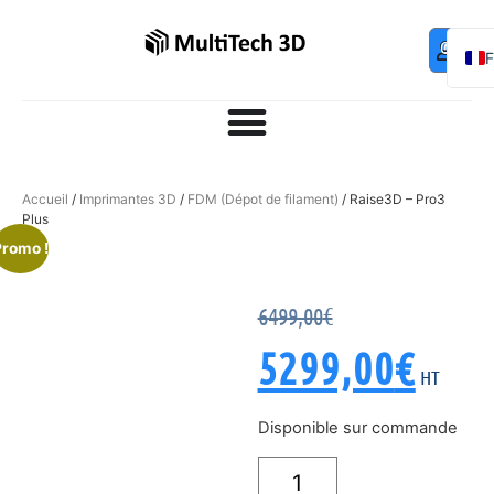
Mo
Contac
0,00
€
com
E
Accueil
/
Imprimantes 3D
/
FDM (Dépot de filament)
/ Raise3D – Pro3
Plus
Promo !
6499,00
€
5299,00
€
HT
Disponible sur commande