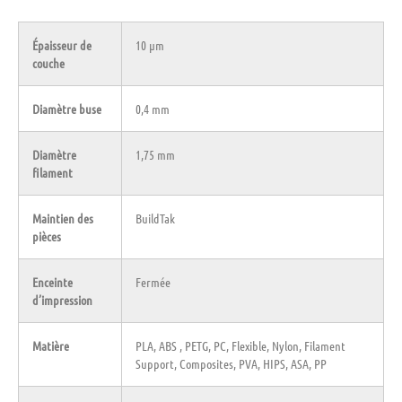
Épaisseur de
10 µm
couche
Diamètre buse
0,4 mm
Diamètre
1,75 mm
filament
Maintien des
BuildTak
pièces
Enceinte
Fermée
d’impression
Matière
PLA, ABS , PETG, PC, Flexible, Nylon, Filament
Support, Composites, PVA, HIPS, ASA, PP