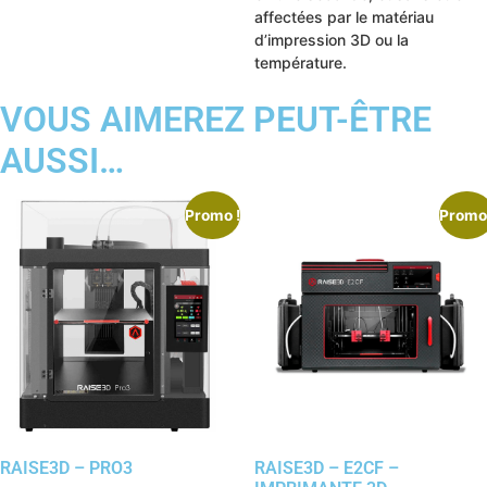
affectées par le matériau
d’impression 3D ou la
température.
VOUS AIMEREZ PEUT-ÊTRE
AUSSI…
Promo !
Promo 
RAISE3D – PRO3
RAISE3D – E2CF –