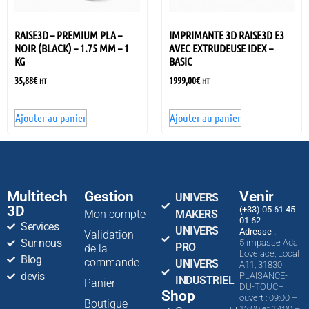
RAISE3D – PREMIUM PLA –
IMPRIMANTE 3D RAISE3D E3
NOIR (BLACK) – 1.75 MM – 1
AVEC EXTRUDEUSE IDEX –
KG
BASIC
35,88
€
1999,00
€
HT
HT
Ajouter au panier
Ajouter au panier
Multitech
Gestion
Venir
UNIVERS
3D
(+33) 05 61 45
Mon compte
MAKERS
01 62
Services
UNIVERS
Adresse :
Validation
Sur nous
5 impasse Ada
PRO
de la
Lovelace, Local
Blog
commande
UNIVERS
A11, 31830
devis
PLAISANCE-
INDUSTRIEL
Panier
DU-TOUCH
Shop
ouvert : 09:00 –
Boutique
12:00 et 14:00 –