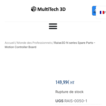
Mo
Contac
0,00
€
com
E
Accueil
/
Monde des Professionnels
/ Raise3D N series Spare Parts –
Motion Controller Board
149,99
€
HT
Rupture de stock
UGS
RAIS-0050-1