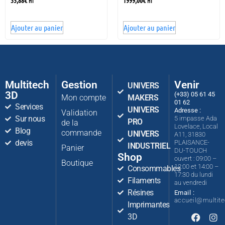
35,88
€
1999,00
€
HT
HT
Ajouter au panier
Ajouter au panier
Multitech
Gestion
Venir
UNIVERS
3D
(+33) 05 61 45
Mon compte
MAKERS
01 62
Services
UNIVERS
Adresse :
Validation
Sur nous
5 impasse Ada
PRO
de la
Lovelace, Local
Blog
commande
UNIVERS
A11, 31830
devis
PLAISANCE-
INDUSTRIEL
Panier
DU-TOUCH
Shop
ouvert : 09:00 –
Boutique
12:00 et 14:00 –
Consommables
17:30 du lundi
Filaments
au vendredi
Résines
Email :
accueil@multit
Imprimantes
3D