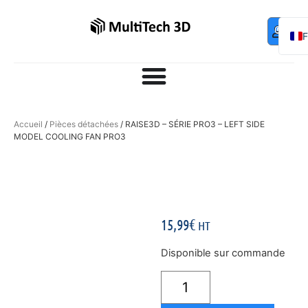
Mo
Contac
0,00
€
com
E
Accueil
/
Pièces détachées
/ RAISE3D – SÉRIE PRO3 – LEFT SIDE
MODEL COOLING FAN PRO3
15,99
€
HT
Disponible sur commande