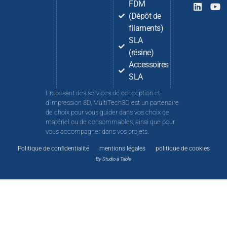
FDM
(Dépôt de
filaments)
SLA
(résine)
Accessoires
SLA
Proposant des services de conception et
d’impression 3D, MultiTech3D est un partenaire
de choix pour vous guider dans vos choix de
matériel ou de consommables, ainsi que pour
vous accompagner dans vos projets.
Politique de confidentialité
mentions légales
politique de cookies
By Studio à Table