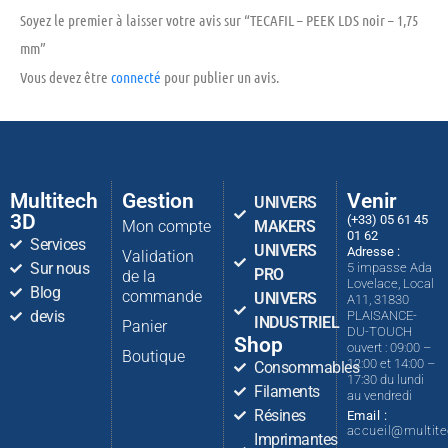
Soyez le premier à laisser votre avis sur “TECAFIL – PEEK LDS noir – 1,75
mm”
Vous devez être
connecté
pour publier un avis.
Multitech
Gestion
Venir
UNIVERS
3D
(+33) 05 61 45
Mon compte
MAKERS
01 62
Services
UNIVERS
Adresse :
Validation
Sur nous
5 impasse Ada
PRO
de la
Lovelace, Local
Blog
commande
UNIVERS
A11, 31830
devis
PLAISANCE-
INDUSTRIEL
Panier
DU-TOUCH
Shop
ouvert : 09:00 –
Boutique
12:00 et 14:00 –
Consommables
17:30 du lundi
Filaments
au vendredi
Résines
Email :
accueil@multit
Imprimantes