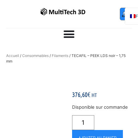
Mo
Contac
0,00
€
com
E
Accueil
/
Consommables
/
Filaments
/ TECAFIL – PEEK LDS noir – 1,75
mm
376,60
€
HT
Disponible sur commande