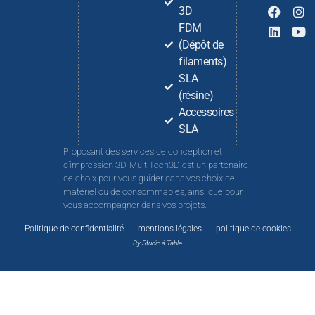
3D
FDM
(Dépôt de
filaments)
SLA
(résine)
Accessoires
SLA
Proposant des services de conception et
d’impression 3D, MultiTech3D est un partenaire
de choix pour vous guider dans vos choix de
matériel ou de consommables, ainsi que pour
vous accompagner dans vos projets.
Politique de confidentialité
mentions légales
politique de cookies
By Studio à Table